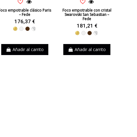
Foco empotrable clásico Paris
Foco empotrable con cristal
– Fede
Swarovski San Sebastian –
Fede
176,37 €
181,21 €
Dorado
Blanco
Marrón
Cromo
Dorado
Blanco
Marrón
Cromo
Añadir al carrito
Añadir al carrito