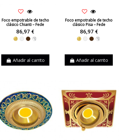
Foco empotrable de techo
Foco empotrable de techo
clásico Chianti – Fede
clásico Pisa – Fede
86,97 €
86,97 €
Dorado
Blanco
Marrón
Cromo
Dorado
Blanco
Marrón
Cromo
Añadir al carrito
Añadir al carrito