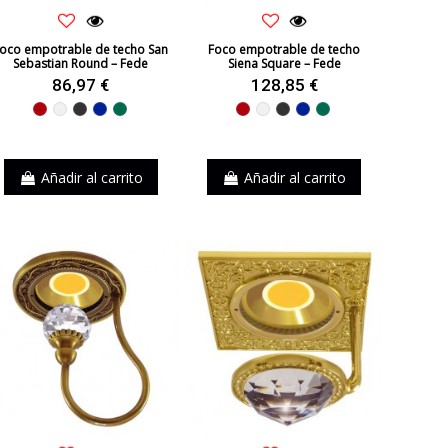
oco empotrable de techo San
Foco empotrable de techo
Sebastian Round – Fede
Siena Square – Fede
86,97 €
128,85 €
Rojo
Blanco
Negro
Azul
Verde
Rojo
Blanco
Negro
Azul
Verde
Añadir al carrito
Añadir al carrito