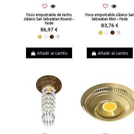
Foco empotrable de techo
Foco empotrable clásico Sa
clásico San Sebastian Round –
Sebastian Mini – Fede
Fede
83,76 €
86,97 €
Dorado
Blanco
Marrón
Cromo
Dorado
Blanco
Marrón
Cromo
Añadir al carrito
Añadir al carrito