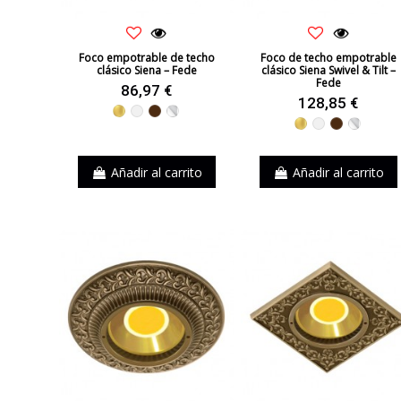
Foco empotrable de techo
Foco de techo empotrable
clásico Siena – Fede
clásico Siena Swivel & Tilt –
Fede
86,97 €
128,85 €
Dorado
Blanco
Marrón
Cromo
Dorado
Blanco
Marrón
Cromo
Añadir al carrito
Añadir al carrito