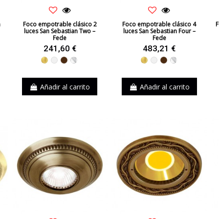
n
Foco empotrable clásico 2
Foco empotrable clásico 4
F
luces San Sebastian Two –
luces San Sebastian Four –
Fede
Fede
241,60 €
483,21 €
Dorado
Blanco
Marrón
Cromo
Dorado
Blanco
Marrón
Cromo
Añadir al carrito
Añadir al carrito