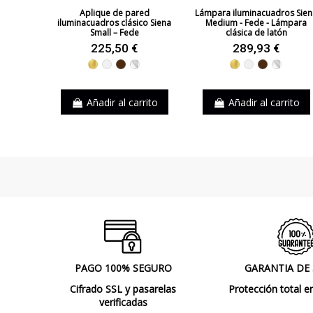
Aplique de pared
Lámpara iluminacuadros Sie
iluminacuadros clásico Siena
Medium - Fede - Lámpara
Small – Fede
clásica de latón
225,50 €
289,93 €
Dorado
Blanco
Marrón
Cromo
Dorado
Blanco
Marrón
Cromo
Añadir al carrito
Añadir al carrito
PAGO 100% SEGURO
GARANTIA DE
Cifrado SSL y pasarelas
Protección total e
verificadas