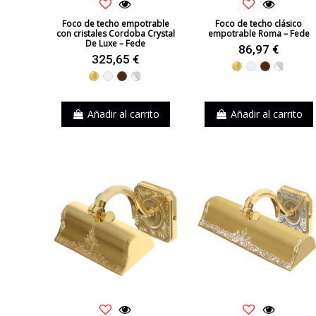
Foco de techo empotrable
Foco de techo clásico
con cristales Cordoba Crystal
empotrable Roma – Fede
De Luxe – Fede
86,97 €
325,65 €
Dorado
Blanco
Marrón
Cromo
Dorado
Blanco
Marrón
Cromo
Añadir al carrito
Añadir al carrito