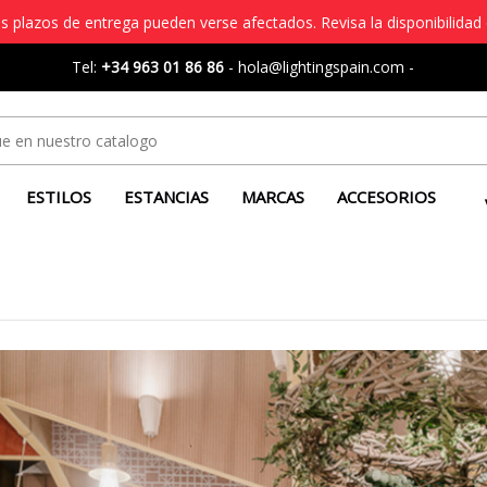
s plazos de entrega pueden verse afectados. Revisa la disponibilidad 
Tel:
+34 963 01 86 86
-
hola@lightingspain.com
-
ESTILOS
ESTANCIAS
MARCAS
ACCESORIOS