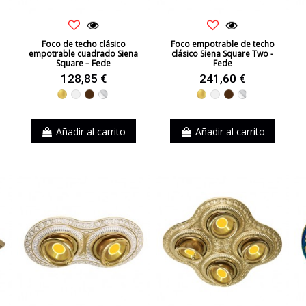
Foco de techo clásico
Foco empotrable de techo
empotrable cuadrado Siena
clásico Siena Square Two -
Square – Fede
Fede
128,85 €
241,60 €
Dorado
Blanco
Marrón
Cromo
Dorado
Blanco
Marrón
Cromo
Añadir al carrito
Añadir al carrito