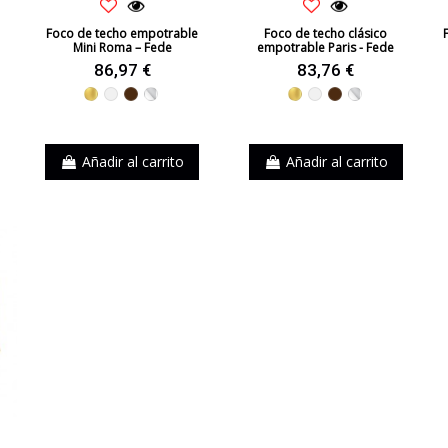
Foco de techo empotrable
Foco de techo clásico
Mini Roma – Fede
empotrable Paris - Fede
86,97 €
83,76 €
Dorado
Blanco
Marrón
Cromo
Dorado
Blanco
Marrón
Cromo
Añadir al carrito
Añadir al carrito