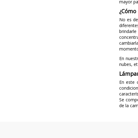
mayor par
¿Cómo i
No es de
diferent
brindarl
concentra
cambiarl
momento 
En nuest
nubes, et
Lámpar
En este 
condicio
caracterí
Se compo
de la cam