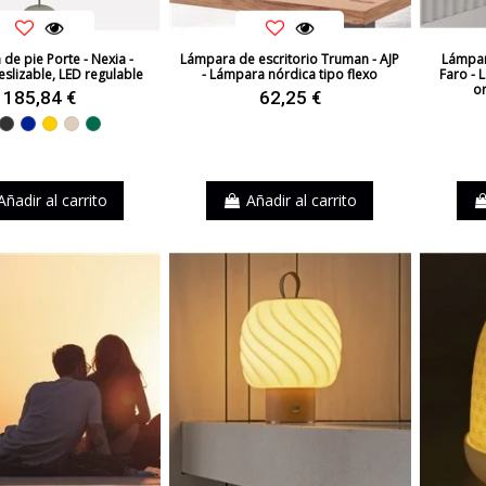
de pie Porte - Nexia -
Lámpara de escritorio Truman - AJP
Lámpara
eslizable, LED regulable
- Lámpara nórdica tipo flexo
Faro - 
or
185,84 €
62,25 €
ojo
Negro
Azul
Amarillo
Beige
Verde
Añadir al carrito
Añadir al carrito