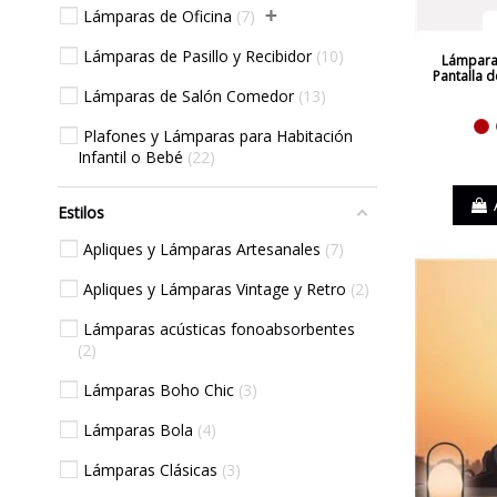
+
Lámparas de Oficina
7
Lámparas de Pasillo y Recibidor
10
Lámpara 
Pantalla d
Lámparas de Salón Comedor
13
R
Plafones y Lámparas para Habitación
Infantil o Bebé
22
Estilos
Apliques y Lámparas Artesanales
7
Apliques y Lámparas Vintage y Retro
2
Lámparas acústicas fonoabsorbentes
2
Lámparas Boho Chic
3
Lámparas Bola
4
Lámparas Clásicas
3