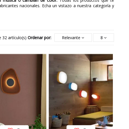
n música o cambian de color.
Todas los productos que te
bricantes nacionales. Echa un vistazo a nuestra categoría y
 32 artículo(s)
Ordenar por:
Relevante
8