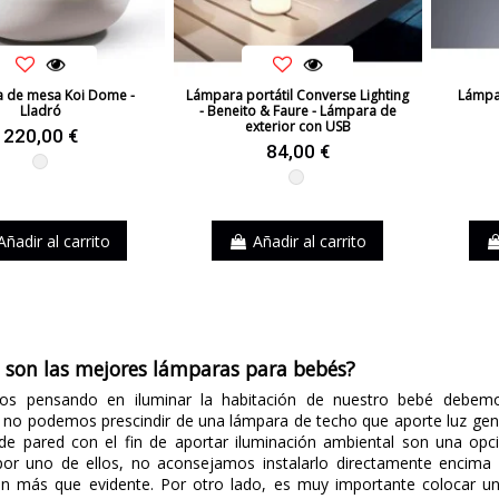
 de mesa Koi Dome -
Lámpara portátil Converse Lighting
Lámpar
Lladró
- Beneito & Faure - Lámpara de
exterior con USB
220,00 €
84,00 €
Blanco
Blanco
Añadir al carrito
Añadir al carrito
 son las mejores lámparas para bebés?
os pensando en iluminar la habitación de nuestro bebé debemo
no podemos prescindir de una lámpara de techo que aporte luz gener
 de pared con el fin de aportar iluminación ambiental son una op
por uno de ellos, no aconsejamos instalarlo directamente encima 
ión más que evidente. Por otro lado, es muy importante colocar u