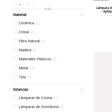
Dorado
2
Lámpara de
más...
- Apliq
Material
Gris
1
Cerámica
1
Haya Natural
1
Cristal
2
Madera
1
Fibra Natural
1
Marrón
4
Madera
4
Morado
1
Materiales Plásticos
2
Naranja
3
Metal
16
Negro
14
Tela
1
Roble
1
Rojo
5
Estancias
Rosa
3
Lámparas de Cocina
1
Verde
3
Lámparas de Dormitorio
3