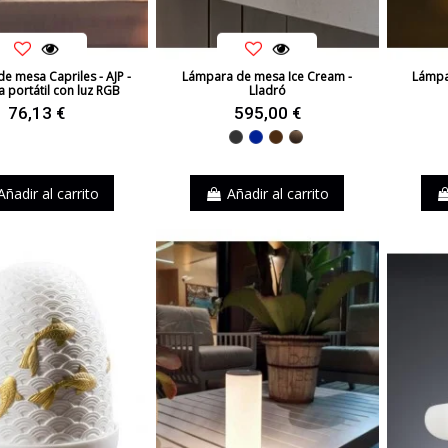
e mesa Capriles - AJP -
Lámpara de mesa Ice Cream -
Lámpa
 portátil con luz RGB
Lladró
76,13 €
595,00 €
Negro
Azul
Marrón
Cuero
Añadir al carrito
Añadir al carrito