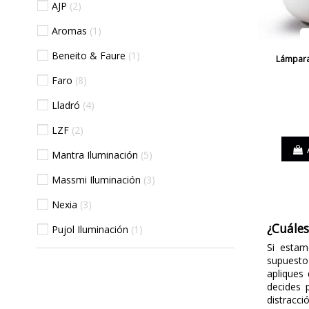
AJP
2
Aromas
1
Beneito & Faure
1
Lámpara
Faro
8
Lladró
4
LZF
2
Mantra Iluminación
5
Massmi Iluminación
3
Nexia
3
¿Cuáles
Pujol Iluminación
1
Si estam
supuesto 
apliques
decides 
distracc