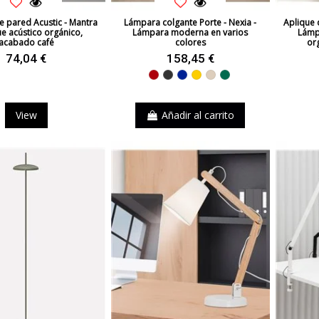
 pared Acustic - Mantra
Lámpara colgante Porte - Nexia -
Aplique 
ue acústico orgánico,
Lámpara moderna en varios
Lámp
acabado café
colores
or
74,04 €
158,45 €
Rojo
Negro
Azul
Amarillo
Beige
Verde
View
Añadir al carrito