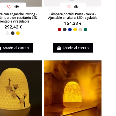
 con enganche Inviting -
Lámpara portátil Porte - Nexia -
Lámpara de escritorio LED
Ajustable en altura, LED regulable
ientable y regulable
164,33 €
292,42 €
Rojo
Negro
Azul
Amarillo
Beige
Verde
Blanco
Negro
Amarillo
Añadir al carrito
Añadir al carrito