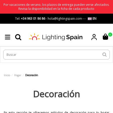
Por vacaciones de verano, los plazos de entrega pueden verse afectados.
Revisa la disponibilidad en la ficha de cada producto
Tel:
+34 963 01 86 86
-
hola@lightingspain.com
-
-
EN
0
Inicio
Hogar
Decoración
Decoración
En esta sección te ofrecemos artículos de decoración para tu hogar