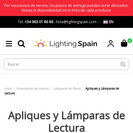
Por vacaciones de verano, los plazos de entrega pueden verse afectados.
Revisa la disponibilidad en la ficha de cada producto
Tel:
+34 963 01 86 86
-
hola@lightingspain.com
-
-
EN
0
Inicio
Iluminación de interior
Lámparas de Pared
Apliques y Lámparas de
Lectura
Apliques y Lámparas de
Lectura