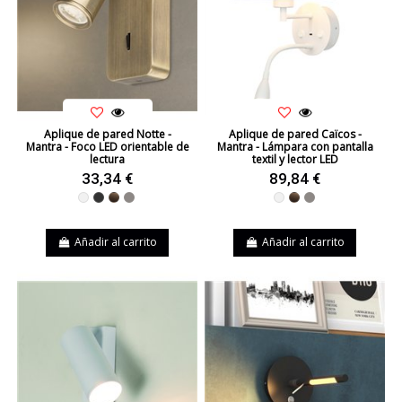
Aplique de pared Notte -
Aplique de pared Caïcos -
Mantra - Foco LED orientable de
Mantra - Lámpara con pantalla
lectura
textil y lector LED
33,34 €
89,84 €
Blanco
Negro
Cuero
Níquel
Blanco
Cuero
Níquel
Añadir al carrito
Añadir al carrito