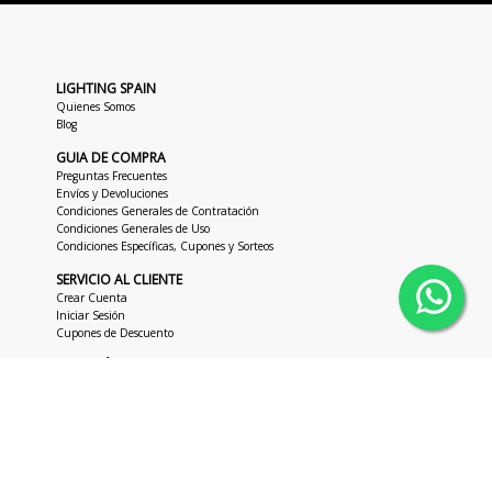
LIGHTING SPAIN
Quienes Somos
Blog
GUIA DE COMPRA
Preguntas Frecuentes
Envíos y Devoluciones
Condiciones Generales de Contratación
Condiciones Generales de Uso
Condiciones Específicas, Cupones y Sorteos
SERVICIO AL CLIENTE
Crear Cuenta
Iniciar Sesión
Cupones de Descuento
ATENCIÓN AL CLIENTE
+34 963 018 686
hola@lightingspain.com
+34 673 47 62 48
L-J 8:00h -18:00h UTC
V 8:00h -14:00h UTC