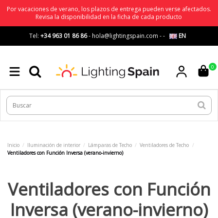
Por vacaciones de verano, los plazos de entrega pueden verse afectados.
Revisa la disponibilidad en la ficha de cada producto
Tel:
+34 963 01 86 86
-
hola@lightingspain.com
-
-
EN
0
Inicio
Iluminación de interior
Lámparas de Techo
Ventiladores de Techo
Ventiladores con Función Inversa (verano-invierno)
Ventiladores con Función
Inversa (verano-invierno)