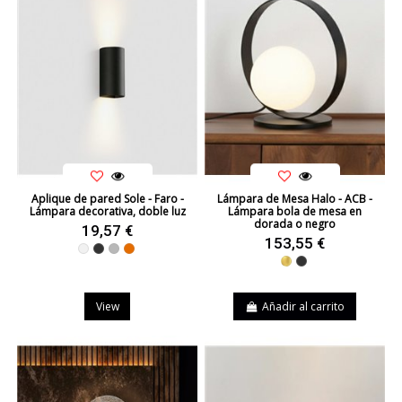
Aplique de pared Sole - Faro -
Lámpara de Mesa Halo - ACB -
Lámpara decorativa, doble luz
Lámpara bola de mesa en
dorada o negro
19,57 €
153,55 €
Blanco
Negro
Gris
Naranja
Dorado
Negro
View
Añadir al carrito