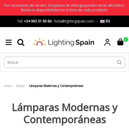
Por vacaciones de verano, los plazos de entrega pueden verse afectados.
Revisa la disponibilidad en la ficha de cada producto
Tel:
+34 963 01 86 86
-
hola@lightingspain.com
-
-
EN
0
Inicio
Estilos
Lámparas Modernas y Contemporáneas
Lámparas Modernas y
Contemporáneas