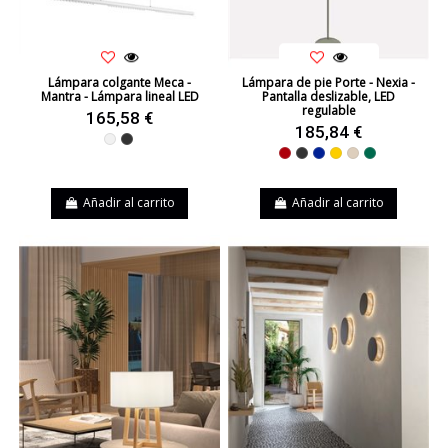
Lámpara colgante Meca -
Lámpara de pie Porte - Nexia -
Mantra - Lámpara lineal LED
Pantalla deslizable, LED
regulable
165,58 €
185,84 €
Blanco
Negro
Rojo
Negro
Azul
Amarillo
Beige
Verde
Añadir al carrito
Añadir al carrito