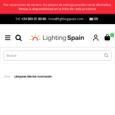
Por vacaciones de verano, los plazos de entrega pueden verse afectados.
Revisa la disponibilidad en la ficha de cada producto
Tel:
+34 963 01 86 86
-
hola@lightingspain.com
-
-
EN
0
Inicio
Lámparas Mantra iluminación