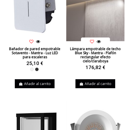
Bañador de pared empotrable
Lámpara empotrable de techo
Sotavento - Mantra - Luz LED
Blue Sky - Mantra - Plafón
para escaleras
rectangular efecto
cielo/claraboya
25,10 €
176,82 €
Blanco
Negro
Añadir al carrito
Añadir al carrito