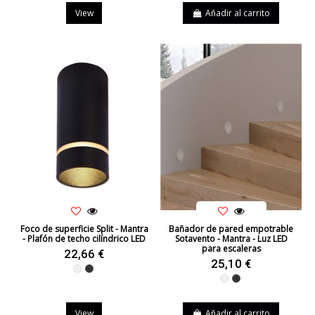
View
Añadir al carrito
Foco de superficie Split - Mantra
Bañador de pared empotrable
- Plafón de techo cilíndrico LED
Sotavento - Mantra - Luz LED
para escaleras
22,66 €
25,10 €
Blanco
Negro
Blanco
Negro
View
Añadir al carrito