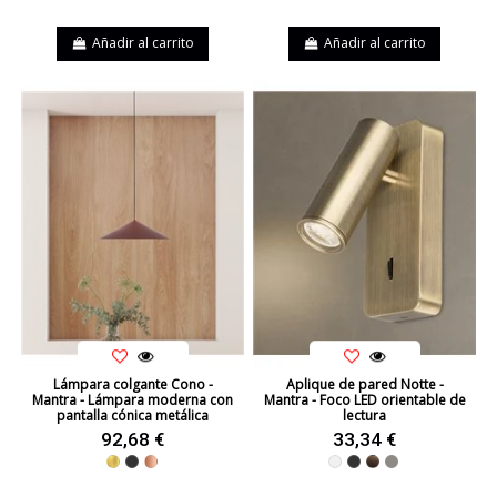
Añadir al carrito
Añadir al carrito
Lámpara colgante Cono -
Aplique de pared Notte -
Mantra - Lámpara moderna con
Mantra - Foco LED orientable de
pantalla cónica metálica
lectura
92,68 €
33,34 €
Dorado
Negro
Cobre
Blanco
Negro
Cuero
Níquel