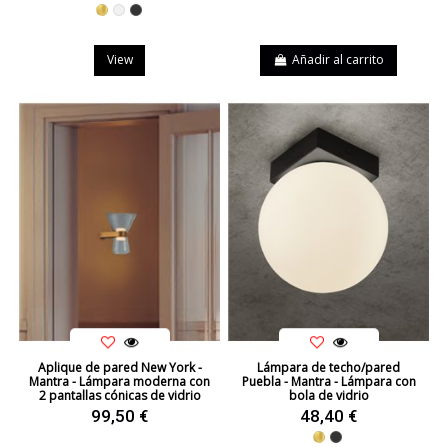
Dorado
Blanco
Negro
View
Añadir al carrito
Aplique de pared New York -
Lámpara de techo/pared
Mantra - Lámpara moderna con
Puebla - Mantra - Lámpara con
2 pantallas cónicas de vidrio
bola de vidrio
99,50 €
48,40 €
Dorado
Negro