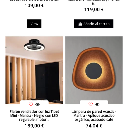
a...
109,00 €
119,00 €
View
Añadir al carrito
Plafón ventilador con luz Tibet
Lámpara de pared Acustic -
Mini - Mantra - Negro con LED
Mantra - Aplique acústico
regulable, motor...
orgánico, acabado café
189,00 €
74,04 €