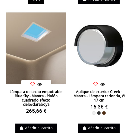
Lámpara de techo empotrable
Aplique de exterior Creek -
Blue Sky - Mantra - Plafón
Mantra - Lámpara redonda, Ø
cuadrado efecto
17 cm
cielo/claraboya
16,36 €
265,66 €
Blanco
Negro
Marrón
Añadir al carrito
Añadir al carrito