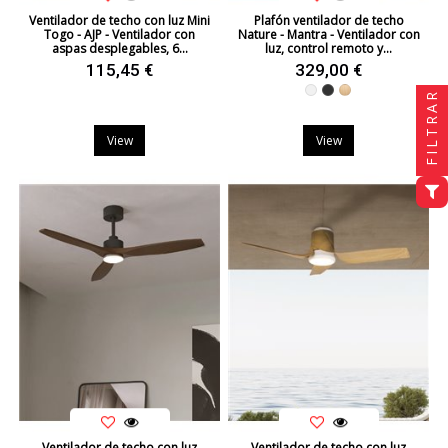
Ventilador de techo con luz Mini
Plafón ventilador de techo
Togo - AJP - Ventilador con
Nature - Mantra - Ventilador con
aspas desplegables, 6...
luz, control remoto y...
115,45 €
329,00 €
Blanco
Negro
Haya Natural
FILTRAR
View
View
Ventilador de techo con luz
Ventilador de techo con luz