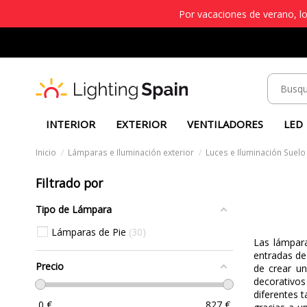
Por vacaciones de verano, lo
INTERIOR
EXTERIOR
VENTILADORES
LED
Inicio
Lámparas e Iluminación exterior
Luces e Iluminación Suelo
Filtrado por
Tipo de Lámpara
Lámparas de Pie
30
Las lámpara
entradas de
Precio
de crear un
decorativo
diferentes 
0
€
827
€