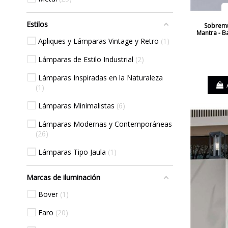
Estilos
Sobremu
Mantra - B
Apliques y Lámparas Vintage y Retro
1
Lámparas de Estilo Industrial
2
Lámparas Inspiradas en la Naturaleza
1
Lámparas Minimalistas
6
Lámparas Modernas y Contemporáneas
26
Lámparas Tipo Jaula
1
Marcas de iluminación
Bover
1
Faro
20