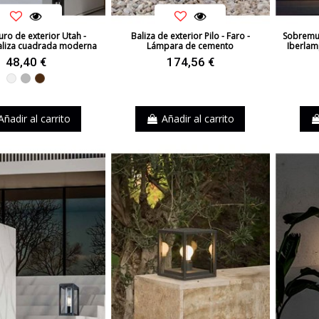
ro de exterior Utah -
Baliza de exterior Pilo - Faro -
Sobremur
aliza cuadrada moderna
Lámpara de cemento
Iberlam
48,40 €
174,56 €
Blanco
Gris
Marrón
Añadir al carrito
Añadir al carrito