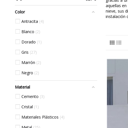
gracias a u
aquellas e
nieve, sus d
Color
instalación
Antracita
4
Blanco
2
Dorado
1
Gris
27
Marrón
2
Negro
2
Material
Cemento
3
Cristal
1
Materiales Plásticos
4
Metal
25