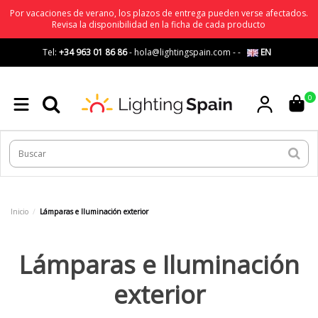
Por vacaciones de verano, los plazos de entrega pueden verse afectados.
Revisa la disponibilidad en la ficha de cada producto
Tel:
+34 963 01 86 86
-
hola@lightingspain.com
-
-
EN
0
Inicio
Lámparas e Iluminación exterior
Lámparas e Iluminación
exterior