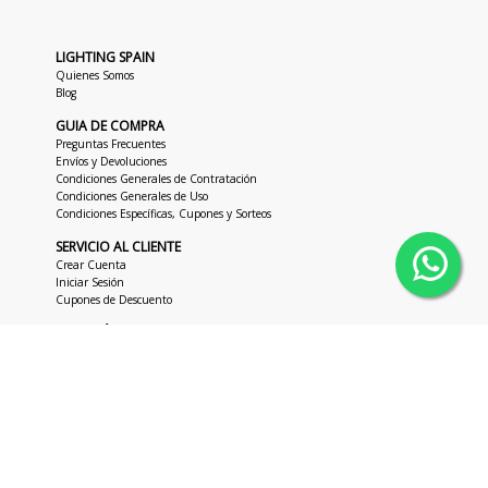
LIGHTING SPAIN
Quienes Somos
Blog
GUIA DE COMPRA
Preguntas Frecuentes
Envíos y Devoluciones
Condiciones Generales de Contratación
Condiciones Generales de Uso
Condiciones Específicas, Cupones y Sorteos
SERVICIO AL CLIENTE
Crear Cuenta
Iniciar Sesión
Cupones de Descuento
ATENCIÓN AL CLIENTE
+34 963 018 686
hola@lightingspain.com
+34 673 47 62 48
L-J 8:00h -18:00h UTC
V 8:00h -14:00h UTC
Copyright © 2026
LightingSpain