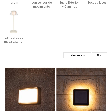
jardín
con sensor de
Suelo Exterior
focos y luces
movimiento
y Caminos
Lámparas de
mesa exterior
Relevante
8