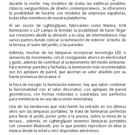
durante la noche. Hay modelos de todas las estéticas posibles:
clásicos, vanguardistas, de diseño, contemporáneos... te ofrecemos
la posibilidad de hacerte con modelos de empresas españolas,
todas ellas miembros de nuestra plataforma.
Al ser socios de LightingSpain, fabricantes como Mantra, ACB
Iluminación o LZF Lamps te brindan la posibilidad de hacer llegar
sus creaciones desde su almacén a tu casa, sin intermediarios. Hay
varios puntos donde colocar la iluminación de exterior: el techo de
la terraza, el suelo del jardín, o las paredes.
Además, muchas de las lámparas incorporan tecnología LED o
sensores de movimiento, con el consiguiente ahorro en electricidad
y gasto, además de contribuir al sostenimiento del medio ambiente.
Para iluminar paredes y fachadas, la iluminación más recomendable
son los apliques de pared, que aportan un valor añadido por su
fuerte presencia decorativa. A
la hora de escoger la iluminación exterior, hay que saber combinar
la funcionalidad con el valor decorativo. Los apliques de pared
geométricos, con formas redondas o cuadradas, son perfectos
para mimetizarse en una decoración minimalista.
Una de las tendencias que más fuerte ha entrado en los últimos
años son las lámparas portátiles. Se trata de luminarias perfectas
para llevar al jardín, poner junto a la piscina, sobre la mesa de la
terraza... además, en LightingSpain tenemos lámparas portátiles
con conexión Bluetooth, por lo que puedes reproducir en ellas la
música desde tu móvil u otro dispositivo electrónico.