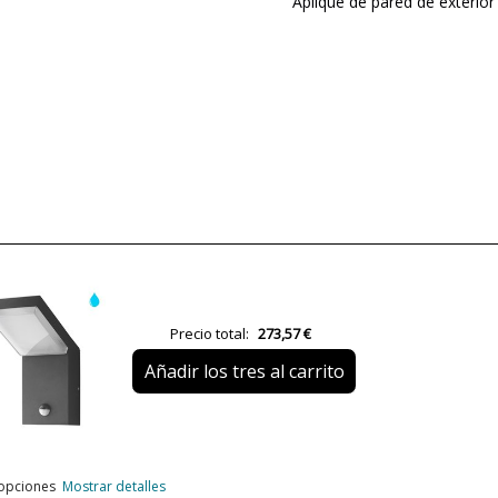
Aplique de pared de exterio
Marca
Garantía
Material
Color
Ancho (cm)
Alto (cm)
Largo (cm)
Precio total:
273,57 €
Peso Neto (KG)
Añadir los tres al carrito
Plazo de Envío
Alimentación
Casquillo
 opciones
Mostrar detalles