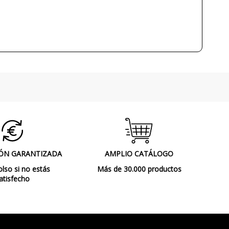
1700 lm
20W
3000K (luz cálida-neutra)
30000 h
80
Sí
IP54 (recomendado para exterior)
Clase I
CE
ÓN GARANTIZADA
AMPLIO CATÁLOGO
Exterior
so si no estás
Más de 30.000 productos
atisfecho
Lámparas de Pared
F.