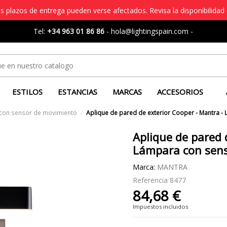
s plazos de entrega pueden verse afectados. Revisa la disponibilidad 
Tel:
+34 963 01 86 86
-
hola@lightingspain.com
-
ESTILOS
ESTANCIAS
MARCAS
ACCESORIOS
r con sensor de movimiento
Aplique de pared de exterior Cooper - Mantra 
Aplique de pared 
Lámpara con sen
Marca:
MANTRA
Referencia
8477
84,68 €
Impuestos incluidos