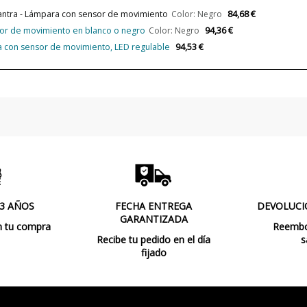
Lumens (LED)
84,68 €
antra - Lámpara con sensor de movimiento
Color: Negro
94,36 €
sor de movimiento en blanco o negro
Color: Negro
Potencia en Vatios
94,53 €
a con sensor de movimiento, LED regulable
Temperatura de Color
Vida Útil Aproximada LED
CRI (LED)
Bombilla Incluida?
Protección IP
Clase
Certificados
 3 AÑOS
FECHA ENTREGA
DEVOLUCI
GARANTIZADA
Uso
n tu compra
Reembol
Recibe tu pedido en el día
s
Tipo de Lámpara
fijado
Etiqueta Energética