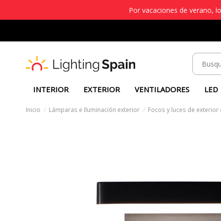
Por vacaciones de verano, lo
INTERIOR
EXTERIOR
VENTILADORES
LED
Inicio
Lámparas e Iluminación exterior
Focos y luces de exterio