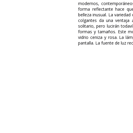
modernos, contemporáneos o
forma reflectante hace que
belleza inusual. La varieda
colgantes da una ventaja 
solitario, pero lucirán toda
formas y tamaños. Este mod
vidrio ceniza y rosa. La l
pantalla. La fuente de luz r
Marca
Garantía
Ancho (cm)
Alto (cm)
Plazo de Envío