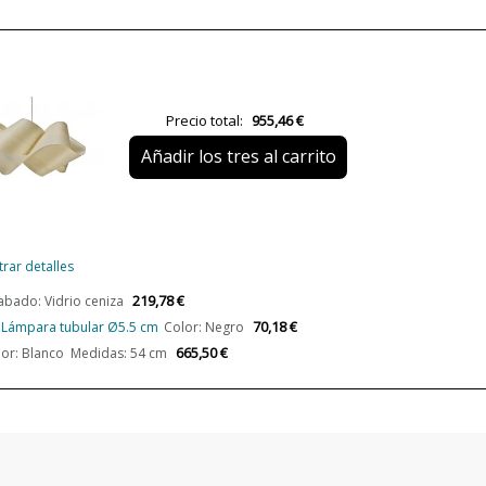
Casquillo
Potencia en Vatios
Clase
Precio total:
955,46 €
Certificados
Añadir los tres al carrito
Uso
Fabricado en
Año Lanzamiento
rar detalles
Tipo de Lámpara
219,78 €
abado: Vidrio ceniza
70,18 €
- Lámpara tubular Ø5.5 cm
Color: Negro
665,50 €
or: Blanco Medidas: 54 cm