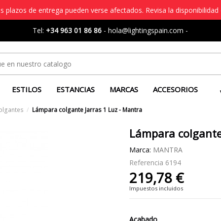
s plazos de entrega pueden verse afectados. Revisa la disponibilidad 
Tel:
+34 963 01 86 86
-
hola@lightingspain.com
-
ESTILOS
ESTANCIAS
MARCAS
ACCESORIOS
olgantes
Lámpara colgante Jarras 1 Luz - Mantra
Lámpara colgante 
Marca:
MANTRA
Referencia
6194
219,78 €
Impuestos incluidos
Acabado