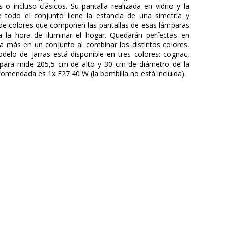
 incluso clásicos. Su pantalla realizada en vidrio y la
 todo el conjunto llene la estancia de una simetría y
d de colores que componen las pantallas de esas lámparas
a la hora de iluminar el hogar. Quedarán perfectas en
vía más en un conjunto al combinar los distintos colores,
elo de Jarras está disponible en tres colores: cognac,
ámpara mide 205,5 cm de alto y 30 cm de diámetro de la
ecomendada es 1x E27 40 W (la bombilla no está incluida).
MANTRA
3 años
30
205,5
Menos de 1 semana