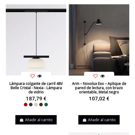
Lámpara colgante de carril 48V
Arm – Novolux Exo – Aplique de
Belle Cristal - Nexia - Lámpara
pared de lectura, con brazo
de vidrio
orientable, Metal negro
187,79 €
107,02 €
Rojo
Negro
Beige
Marrón
Verde
Añadir al carrito
Añadir al carrito