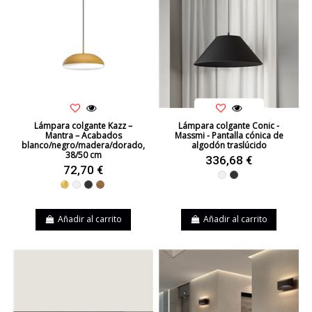
Lámpara colgante Kazz –
Lámpara colgante Conic -
Mantra – Acabados
Massmi - Pantalla cónica de
blanco/negro/madera/dorado,
algodón traslúcido
38/50 cm
336,68 €
72,70 €
Blanco
Negro
Dorado
Blanco
Negro
Madera
Añadir al carrito
Añadir al carrito