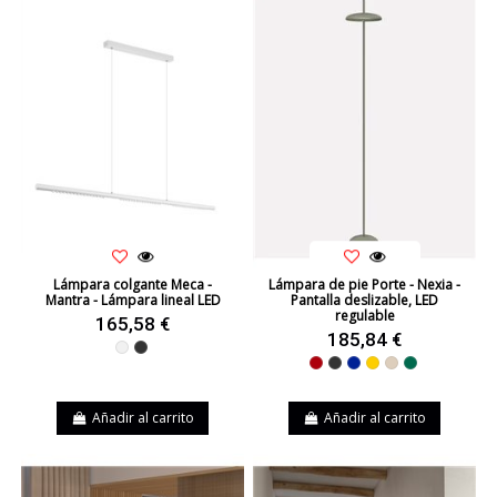
Lámpara colgante Meca -
Lámpara de pie Porte - Nexia -
Mantra - Lámpara lineal LED
Pantalla deslizable, LED
regulable
165,58 €
185,84 €
Blanco
Negro
Rojo
Negro
Azul
Amarillo
Beige
Verde
Añadir al carrito
Añadir al carrito