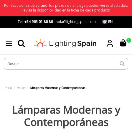
Por vacaciones de verano, los plazos de entrega pueden verse afectados.
Revisa la disponibilidad en la ficha de cada producto
Tel:
+34 963 01 86 86
-
hola@lightingspain.com
-
-
EN
0
Inicio
Estilos
Lámparas Modernas y Contemporáneas
Lámparas Modernas y
Contemporáneas