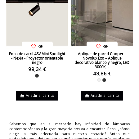
Foco de carril 48V Mini Spotlight
Aplique de pared Cooper –
- Nexia - Proyector orientable
Novolux Exo – Aplique
negro
decorativo blanco y negro, LED
3000K,...
99,34 €
43,86 €
Negro
Blanco
Negro
Añadir al carrito
Añadir al carrito
Sabemos que en el mercado hay infinidad de lámparas
contemporáneas y la gran mayoría nos va a encantar. Pero, ¿cómo
elegir la más adecuada para nuestro espacio? Antes que
nada debemos determinar en qué estancias nos gustaría instalarlas