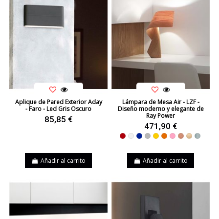
Aplique de Pared Exterior Aday
Lámpara de Mesa Air - LZF -
- Faro - Led Gris Oscuro
Diseño moderno y elegante de
Ray Power
85,85 €
471,90 €
Rojo
Blanco
Azul
Gris
Amarillo
Naranja
Rosa
Cerezo Natur
Haya Natur
Azul Ma
Añadir al carrito
Añadir al carrito