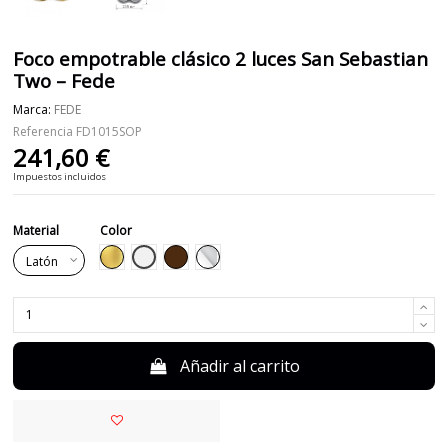
Foco empotrable clásico 2 luces San Sebastian
Two – Fede
Marca:
FEDE
Referencia
FD1015SOP
241,60 €
Impuestos incluidos
Material
Color
Blanco
Dorado
Marrón
Cromo
Añadir al carrito