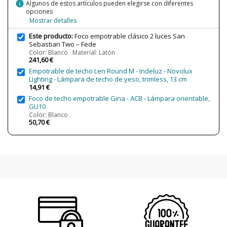
Clase
Clase III
info
Algunos de estos artículos pueden elegirse con diferentes
opciones
Certificados
CE
Mostrar detalles
Uso
Interior
Este producto:
Foco empotrable clásico 2 luces San
Sebastian Two – Fede
Año Lanzamiento
2012
Color: Blanco Material: Latón
241,60 €
Etiqueta Energética
A++
Empotrable de techo Len Round M - Indeluz - Novolux
Lighting - Lámpara de techo de yeso, trimless, 13 cm
14,91 €
Foco de techo empotrable Gina - ACB - Lámpara orientable,
GU10
Color: Blanco
50,70 €