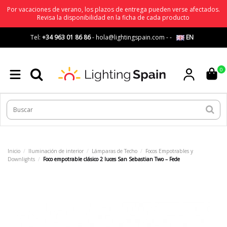
Por vacaciones de verano, los plazos de entrega pueden verse afectados.
Revisa la disponibilidad en la ficha de cada producto
Tel:
+34 963 01 86 86
-
hola@lightingspain.com
-
-
EN
0
Inicio
Iluminación de interior
Lámparas de Techo
Focos Empotrables y
Downlights
Foco empotrable clásico 2 luces San Sebastian Two – Fede