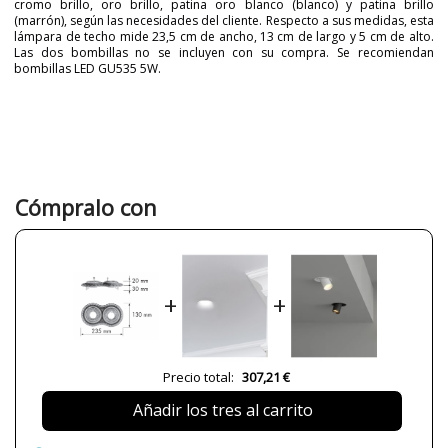
cromo brillo, oro brillo, patina oro blanco (blanco) y patina brillo
(marrón), según las necesidades del cliente. Respecto a sus medidas, esta
lámpara de techo mide 23,5 cm de ancho, 13 cm de largo y 5 cm de alto.
Las dos bombillas no se incluyen con su compra. Se recomiendan
bombillas LED GU535 5W.
Marca
FEDE
Garantía
2 Años
Color
Blanco
Cromo
Dorado
Cómpralo con
Marrón
Peso Neto (KG)
2
11
Plazo de Envío
4 semanas
+
+
Alimentación
230V
¿Es LED?
Sí
Casquillo
GU535
Precio total:
307,21 €
Potencia en Vatios
2 x máx. 5W
Añadir los tres al carrito
Protección IP
IP20