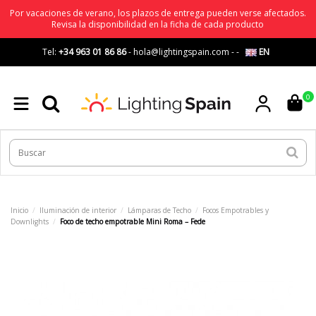
Por vacaciones de verano, los plazos de entrega pueden verse afectados.
Revisa la disponibilidad en la ficha de cada producto
Tel:
+34 963 01 86 86
-
hola@lightingspain.com
-
-
EN
0
Inicio
Iluminación de interior
Lámparas de Techo
Focos Empotrables y
Downlights
Foco de techo empotrable Mini Roma – Fede