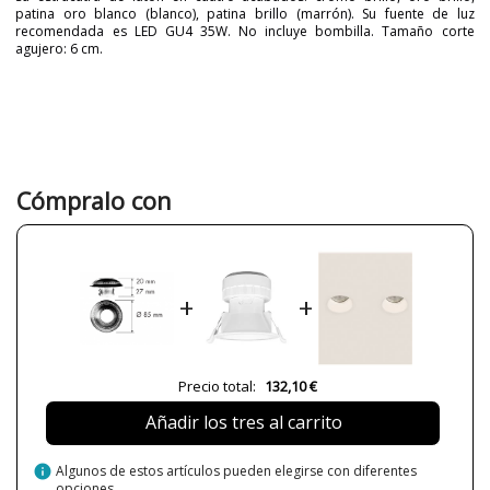
patina oro blanco (blanco), patina brillo (marrón). Su fuente de luz
recomendada es LED GU4 35W. No incluye bombilla. Tamaño corte
agujero: 6 cm.
Marca
FEDE
Garantía
2 Años
Color
Blanco
Cromo
Dorado
Cómpralo con
Marrón
Diámetro (cm)
5 cm
8
Peso Neto (KG)
1
27
+
+
Plazo de Envío
4 semanas
¿Es LED?
Sí
Precio total:
132,10 €
Casquillo
GU4
Añadir los tres al carrito
Potencia en Vatios
máx. 35W
Protección IP
IP20
info
Algunos de estos artículos pueden elegirse con diferentes
Clase
Clase III
opciones