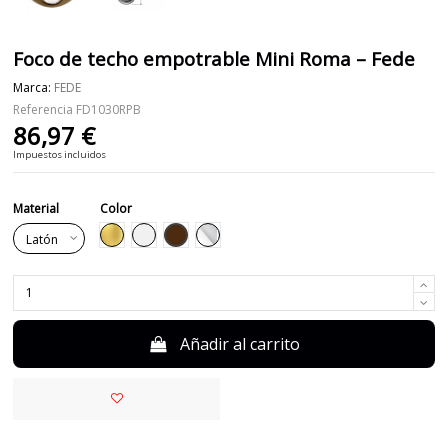
Foco de techo empotrable Mini Roma – Fede
Marca:
FEDE
Referencia
FD1030RPB
86,97 €
Impuestos incluidos
Material
Color
Marrón
Dorado
Blanco
Cromo
Añadir al carrito