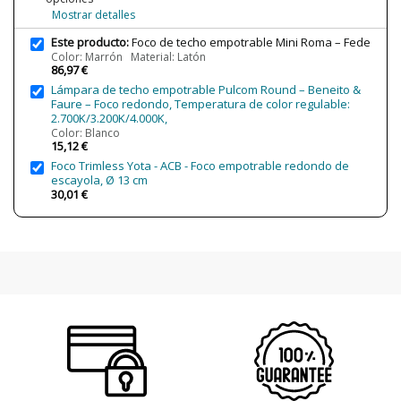
Mostrar detalles
Certificados
CE
Este producto:
Foco de techo empotrable Mini Roma – Fede
Uso
Interior
Color: Marrón Material: Latón
86,97 €
Año Lanzamiento
2015
Lámpara de techo empotrable Pulcom Round – Beneito &
Etiqueta Energética
A++
Faure – Foco redondo, Temperatura de color regulable:
2.700K/3.200K/4.000K,
Color: Blanco
15,12 €
Foco Trimless Yota - ACB - Foco empotrable redondo de
escayola, Ø 13 cm
30,01 €