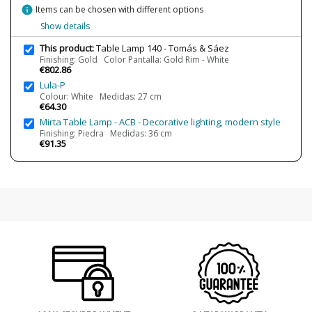
Type
Table lamps
info
Items can be chosen with different options
Show details
This product:
Table Lamp 140 - Tomás & Sáez
Finishing: Gold Color Pantalla: Gold Rim - White
€802.86
Lula-P
Colour: White Medidas: 27 cm
€64.30
Mirta Table Lamp - ACB - Decorative lighting, modern style
Finishing: Piedra Medidas: 36 cm
€91.35