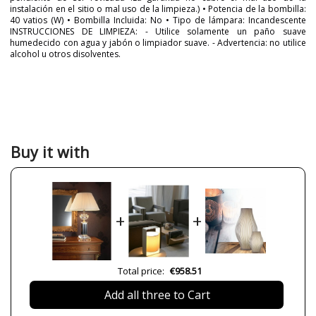
instalación en el sitio o mal uso de la limpieza.) • Potencia de la bombilla:
40 vatios (W) • Bombilla Incluida: No • Tipo de lámpara: Incandescente
INSTRUCCIONES DE LIMPIEZA: - Utilice solamente un paño suave
humedecido con agua y jabón o limpiador suave. - Advertencia: no utilice
alcohol u otros disolventes.
Brand
TOMAS & SAEZ
Warranty
3 Years
Width (cm)
50
Height (cm)
74,5
Buy it with
Length (cm)
25
Net Weight (KG)
7
Delivery
6 weeks
+
+
Bulb Socket
E27
Certificates
CE
Usage
Indoor
Total price:
€958.51
Made in
Made in Spain
Add all three to Cart
Design In
2009