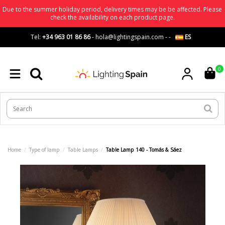
Due to the summer holiday period, delivery times may be be affected. Please
check the availability on each product page.
Tel:
+34 963 01 86 86
-
hola@lightingspain.com
-
-
ES
0
Home
Type of lamp
Table Lamps
Table Lamp 140 - Tomás & Sáez