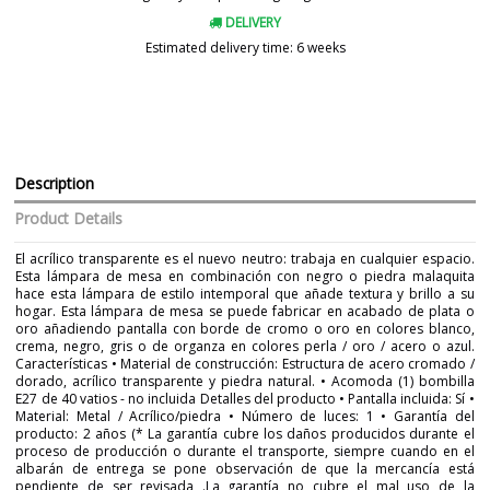
DELIVERY
Estimated delivery time: 6 weeks
Description
Product Details
El acrílico transparente es el nuevo neutro: trabaja en cualquier espacio.
Esta lámpara de mesa en combinación con negro o piedra malaquita
hace esta lámpara de estilo intemporal que añade textura y brillo a su
hogar. Esta lámpara de mesa se puede fabricar en acabado de plata o
oro añadiendo pantalla con borde de cromo o oro en colores blanco,
crema, negro, gris o de organza en colores perla / oro / acero o azul.
Características • Material de construcción: Estructura de acero cromado /
dorado, acrílico transparente y piedra natural. • Acomoda (1) bombilla
E27 de 40 vatios - no incluida Detalles del producto • Pantalla incluida: Sí •
Material: Metal / Acrílico/piedra • Número de luces: 1 • Garantía del
producto: 2 años (* La garantía cubre los daños producidos durante el
proceso de producción o durante el transporte, siempre cuando en el
albarán de entrega se pone observación de que la mercancía está
pendiente de ser revisada .La garantía no cubre el mal uso de la