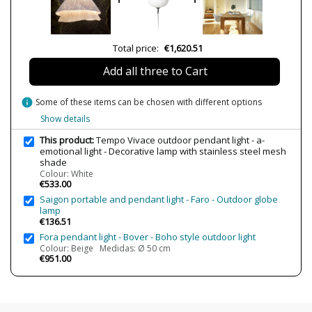
Wattage
1xE27 Max. 15W
Clase
Class II
Total price:
€1,620.51
Certificates
CE
Usage
Outdoor
Add all three to Cart
Type
Ceiling Lights
info
Some of these items can be chosen with different options
Energy Label
A++
Show details
This product:
Tempo Vivace outdoor pendant light - a-
emotional light - Decorative lamp with stainless steel mesh
shade
Colour: White
€533.00
Saigon portable and pendant light - Faro - Outdoor globe
lamp
€136.51
Fora pendant light - Bover - Boho style outdoor light
Colour: Beige Medidas: Ø 50 cm
€951.00