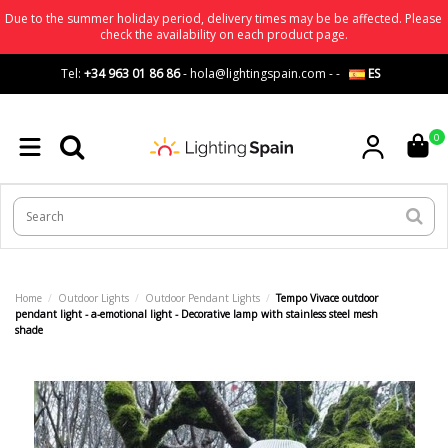
Due to the summer holiday period, delivery times may be be affected. Please
check the availability on each product page.
Tel:
+34 963 01 86 86
-
hola@lightingspain.com
-
-
ES
0
Home
Outdoor Lights
Outdoor Pendant Lights
Tempo Vivace outdoor
pendant light - a-emotional light - Decorative lamp with stainless steel mesh
shade