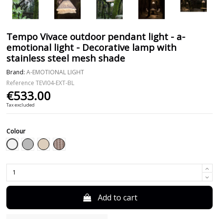
Tempo Vivace outdoor pendant light - a-
emotional light - Decorative lamp with
stainless steel mesh shade
Brand:
A-EMOTIONAL LIGHT
Reference
TEVI04-EXT-BL
€533.00
Tax excluded
Colour
White
Grey
Beige
Taupe
Add to cart