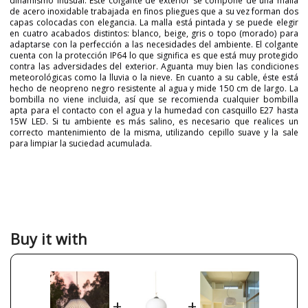
dinamismo inusual. Este colgante de exterior se compone de una malla
de acero inoxidable trabajada en finos pliegues que a su vez forman dos
capas colocadas con elegancia. La malla está pintada y se puede elegir
en cuatro acabados distintos: blanco, beige, gris o topo (morado) para
adaptarse con la perfección a las necesidades del ambiente. El colgante
cuenta con la protección IP64 lo que significa es que está muy protegido
contra las adversidades del exterior. Aguanta muy bien las condiciones
meteorológicas como la lluvia o la nieve. En cuanto a su cable, éste está
hecho de neopreno negro resistente al agua y mide 150 cm de largo. La
bombilla no viene incluida, así que se recomienda cualquier bombilla
apta para el contacto con el agua y la humedad con casquillo E27 hasta
15W LED. Si tu ambiente es más salino, es necesario que realices un
correcto mantenimiento de la misma, utilizando cepillo suave y la sale
para limpiar la suciedad acumulada.
Brand
A-EMOTIONAL LIGHT
Warranty
3 Years
Colour
Beige
Grey
Taupe
Buy it with
White
Delivery
Available from September
Volts
220-240V
Bulb Socket
E27
+
+