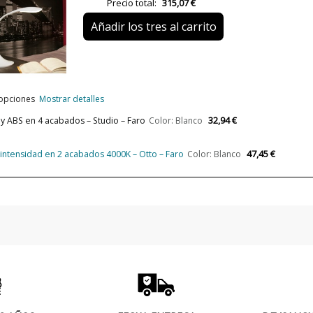
Precio total:
315,07 €
Peso Neto (KG)
Añadir los tres al carrito
Plazo de Envío
Casquillo
Potencia en Vatios
 opciones
Mostrar detalles
Temperatura de Color
32,94 €
 ABS en 4 acabados – Studio – Faro
Color: Blanco
Bombilla Incluida?
47,45 €
intensidad en 2 acabados 4000K – Otto – Faro
Color: Blanco
Protección IP
Certificados
Uso
Fabricado en
Tipo de Lámpara
Etiqueta Energética