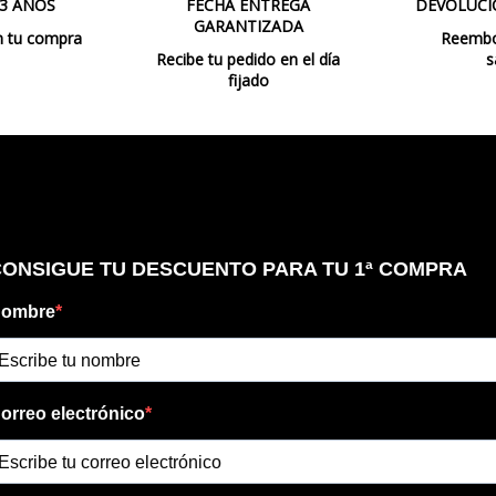
Estado
Nuevo
 3 AÑOS
FECHA ENTREGA
DEVOLUCI
GARANTIZADA
n tu compra
Reembol
Recibe tu pedido en el día
s
fijado