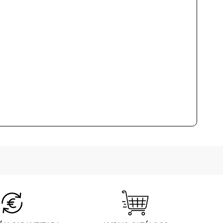
0.5
Menos de 1 semana
E-14
4W
2700K
No
Ip 20
CE
Interior
Made in Spain
Lámparas de Pared
A++