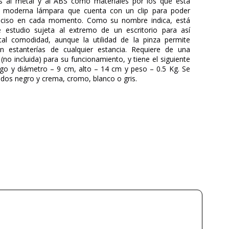
as al metal y al ABS como materiales por los que está
a moderna lámpara que cuenta con un clip para poder
reciso en cada momento. Como su nombre indica, está
estudio sujeta al extremo de un escritorio para así
tal comodidad, aunque la utilidad de la pinza permite
en estanterías de cualquier estancia. Requiere de una
no incluida) para su funcionamiento, y tiene el siguiente
go y diámetro – 9 cm, alto – 14 cm y peso – 0.5 Kg. Se
ados negro y crema, cromo, blanco o gris.
FARO
3 años
Metal
Blanco
Negro
30
14
9
9