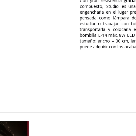
Con gran resistencia graci
compuesto, ‘Studio’ es un
engancharla en el lugar p
pensada como lámpara de 
estudiar o trabajar con to
transportarla y colocarla 
bombilla E-14 máx. 8W LED (
tamaño: ancho – 30 cm, lar
puede adquirir con los acab
Marca
Garantía
Material
Color
Ancho (cm)
Alto (cm)
Largo (cm)
Diámetro (cm)