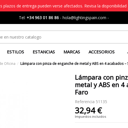
s plazos de entrega pueden verse afectados. Revisa la disponibilidad 
Tel:
+34 963 01 86 86
-
hola@lightingspain.com
-
ESTILOS
ESTANCIAS
MARCAS
ACCESORIOS
de Oficina
Lámpara con pinza de enganche de metal y ABS en 4 acabados – S
Lámpara con pinz
metal y ABS en 4 
Faro
Referencia
51135
32,94 €
Impuestos incluidos