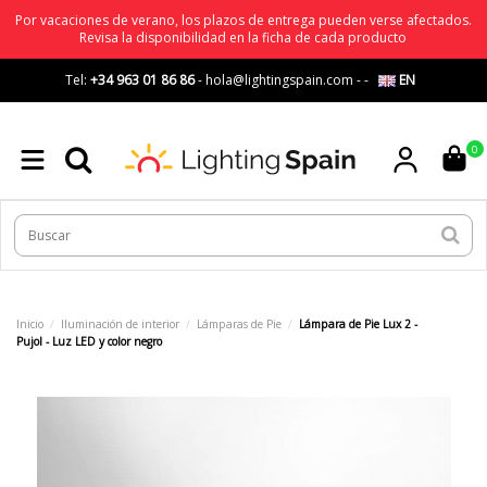
Por vacaciones de verano, los plazos de entrega pueden verse afectados.
Revisa la disponibilidad en la ficha de cada producto
Tel:
+34 963 01 86 86
-
hola@lightingspain.com
-
-
EN
0
Inicio
Iluminación de interior
Lámparas de Pie
Lámpara de Pie Lux 2 -
Pujol - Luz LED y color negro