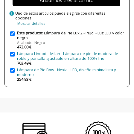
Añadir los tres al carrito
Certificados
CE
Uso
Interior
info
Uno de estos artículos puede elegirse con diferentes
opciones
Año Lanzamiento
2018
Mostrar detalles
Tipo de Lámpara
Lámparas de Pie
Este producto:
Lámpara de Pie Lux 2 - Pujol - Luz LED y color
Etiqueta Energética
A++
negro
Acabado: Negro
473,00 €
Estado
Nuevo
Lámpara Linood – Milan - Lámpara de pie de madera de
roble y pantalla ajustable en altura de 100% lino
703,49 €
Lámpara de Pie Bow - Nexia - LED, diseño minimalista y
moderno
254,83 €