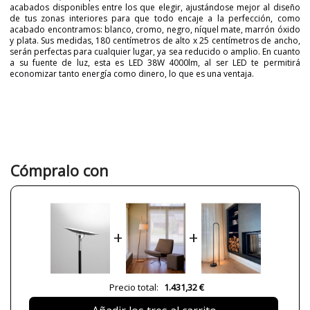
acabados disponibles entre los que elegir, ajustándose mejor al diseño
de tus zonas interiores para que todo encaje a la perfección, como
acabado encontramos: blanco, cromo, negro, níquel mate, marrón óxido
y plata. Sus medidas, 180 centímetros de alto x 25 centímetros de ancho,
serán perfectas para cualquier lugar, ya sea reducido o amplio. En cuanto
a su fuente de luz, esta es LED 38W 4000lm, al ser LED te permitirá
economizar tanto energía como dinero, lo que es una ventaja.
Marca
PUJOL ILUMINACIÓN
Garantía
3 años
Ancho (cm)
25
Alto (cm)
180
Cómpralo con
Diámetro (cm)
25
Plazo de Envío
a partir de septiembre
Alimentación
220V
+
+
Lumens (LED)
4000lm
Potencia en Vatios
38W
Bombilla Incluida?
Sí
Precio total:
1.431,32 €
Clase
Clase I