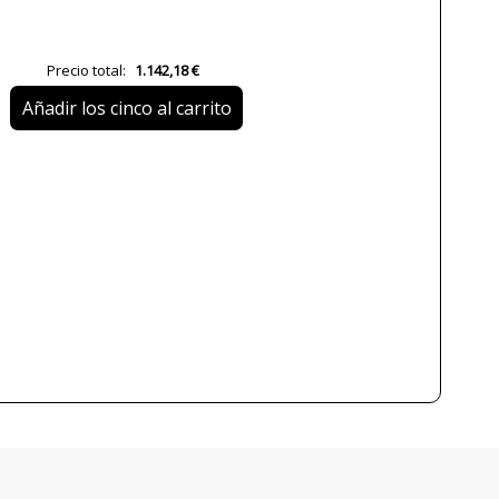
110-240V
LED
Precio total:
1.142,18 €
2880lm
Añadir los cinco al carrito
22W
2700K
50000h
80
Sí
20
Clase II
CE
Interior
2020