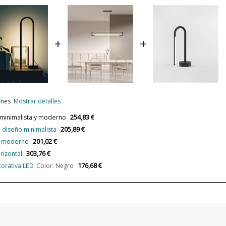
Alimentación
Casquillo
+
+
Lumens (LED)
Potencia en Vatios
Temperatura de Color
Vida Útil Aproximada LED
iones
Mostrar detalles
CRI (LED)
254,83 €
 minimalista y moderno
205,89 €
 diseño minimalista
Bombilla Incluida?
201,02 €
 y moderno
Protección IP
303,76 €
rizontal
Clase
176,68 €
orativa LED
Color: Negro
Certificados
Uso
Año Lanzamiento