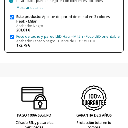
info
Los artículos pueden elegirse con diferentes opciones
Certificados
CE
Mostrar detalles
Uso
Interior
Este producto:
Aplique de pared de metal en 3 colores –
Peak - Milán
Fabricado en
Made in BCN
Acabado: Negro
281,81 €
Año Lanzamiento
2018
Foco de techo y pared LED Haul - Milán - Foco LED orientable
Tipo de Lámpara
Lámparas de Pared
Acabado: Lacado negro Fuente de Luz: 1xGU10
172,79 €
Etiqueta Energética
A++
Estado
Nuevo
PAGO 100% SEGURO
GARANTIA DE 3 AÑOS
Cifrado SSL y pasarelas
Protección total en tu
verificadas
compra