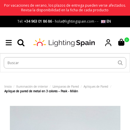
Por vacaciones de verano, los plazos de entrega pueden verse afectados.
Revisa la disponibilidad en la ficha de cada producto
Tel:
+34 963 01 86 86
-
hola@lightingspain.com
-
-
EN
0
Inicio
Iluminación de interior
Lámparas de Pared
Apliques de Pared
Aplique de pared de metal en 3 colores – Peak - Milán