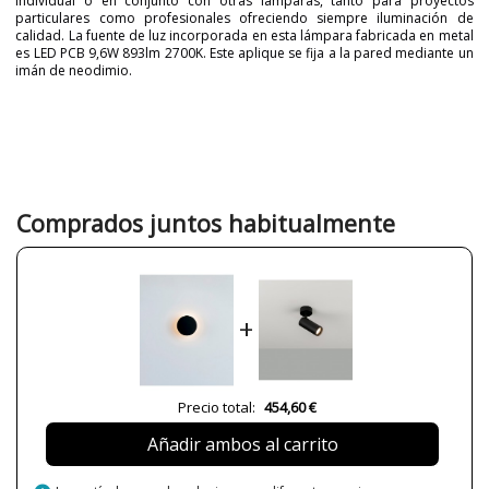
individual o en conjunto con otras lámparas, tanto para proyectos
particulares como profesionales ofreciendo siempre iluminación de
calidad. La fuente de luz incorporada en esta lámpara fabricada en metal
es LED PCB 9,6W 893lm 2700K. Este aplique se fija a la pared mediante un
imán de neodimio.
Marca
MILÁN ILUMINACIÓN
Garantía
3 años
Ancho (cm)
9
Alto (cm)
12
Comprados juntos habitualmente
Largo (cm)
12
Plazo de Envío
a partir de septiembre
Alimentación
220V
+
Lumens (LED)
893 lm
Potencia en Vatios
10W
Temperatura de Color
2700K
Precio total:
454,60 €
CRI (LED)
90
Añadir ambos al carrito
Bombilla Incluida?
Sí
Clase
Clase I