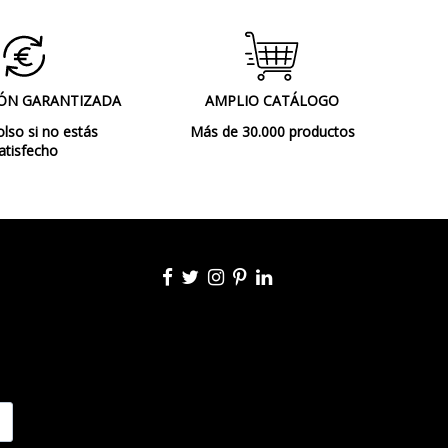
Exterior
Incluye 1 juego de vinilos adhesivos del
abecedario y 2 juegos de números del 0 al
ÓN GARANTIZADA
AMPLIO CATÁLOGO
9.
so si no estás
Más de 30.000 productos
Made in Spain
atisfecho
Lámparas de Pie