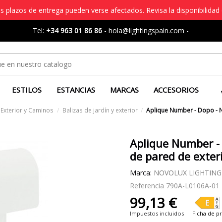
s plazos de entrega pueden verse afectados. Revisa la disponibilidad 
Tel:
+34 963 01 86 86
-
hola@lightingspain.com
-
ESTILOS
ESTANCIAS
MARCAS
ACCESORIOS
 Exterior y Caminos
Balizas de jardín y exterior
Aplique Number - Dopo - N
Aplique Number -
de pared de exter
Marca:
NOVOLUX LIGHTING
Referencia
790A-L0106A-01
99,13 €
Impuestos incluidos
Ficha de 