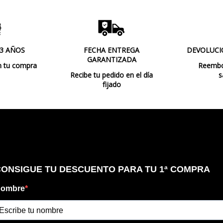
Uso
Observaciones
 3 AÑOS
FECHA ENTREGA
DEVOLUCI
GARANTIZADA
n tu compra
Reembol
Fabricado en
Recibe tu pedido en el día
s
fijado
Tipo de Lámpara