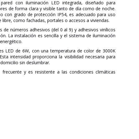
pared con iluminación LED integrada, diseñado para
ores de forma clara y visible tanto de día como de noche.
co con grado de protección IP54, es adecuado para uso
re libre, como fachadas, portales o accesos a viviendas.
s de números adhesivos (del 0 al 9) y adhesivos vinílicos
ción. La instalación es sencilla y el sistema de iluminación
energético.
a es LED de 6W, con una temperatura de color de 3000K
Esta intensidad proporciona la visibilidad necesaria para
 domicilio sin deslumbrar.
frecuente y es resistente a las condiciones climáticas
NOVOLUX LIGHTING
3 años
Metal
Blanco
8.45 cm