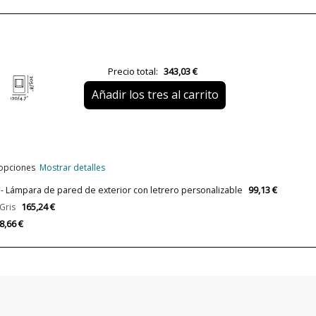
Alto (cm)
Largo (cm)
Plazo de Envío
Precio total:
343,03 €
Alimentación
Añadir los tres al carrito
Casquillo
Lumens (LED)
Potencia en Vatios
 opciones
Mostrar detalles
Temperatura de Color
99,13 €
- Lámpara de pared de exterior con letrero personalizable
Vida Útil Aproximada LED
165,24 €
Gris
Bombilla Incluida?
8,66 €
Protección IP
Clase
Ángulo de luz
Certificados