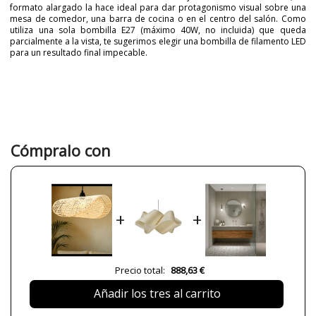
formato alargado la hace ideal para dar protagonismo visual sobre una
mesa de comedor, una barra de cocina o en el centro del salón. Como
utiliza una sola bombilla E27 (máximo 40W, no incluida) que queda
parcialmente a la vista, te sugerimos elegir una bombilla de filamento LED
para un resultado final impecable.
Marca
IDP LAMPSHADES
Garantía
3 años
Material
Mimbre
Color
Beige
Cómpralo con
Alto (cm)
40 cm
Diámetro (cm)
45 cm
Plazo de Envío
a partir de septiembre
+
+
Alimentación
230V
Casquillo
E27
Potencia en Vatios
40W máx
Precio total:
888,63 €
Bombilla Incluida?
No
Añadir los tres al carrito
Nº bombillas necesarias
1