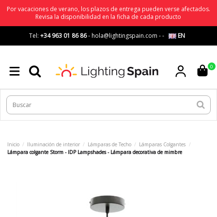
Por vacaciones de verano, los plazos de entrega pueden verse afectados.
Revisa la disponibilidad en la ficha de cada producto
Tel:
+34 963 01 86 86
-
hola@lightingspain.com
-
-
EN
0
Inicio
Iluminación de interior
Lámparas de Techo
Lámparas Colgantes
Lámpara colgante Storm - IDP Lampshades - Lámpara decorativa de mimbre