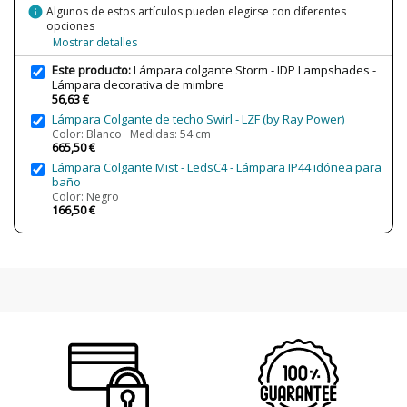
Protección IP
IP20 (Solo uso interior)
info
Algunos de estos artículos pueden elegirse con diferentes
opciones
Certificados
CE
Mostrar detalles
Uso
Decorativo
Este producto:
Lámpara colgante Storm - IDP Lampshades -
Tipo de Lámpara
Lámparas de Techo
Lámpara decorativa de mimbre
56,63 €
Lámpara Colgante de techo Swirl - LZF (by Ray Power)
Color: Blanco Medidas: 54 cm
665,50 €
Lámpara Colgante Mist - LedsC4 - Lámpara IP44 idónea para
baño
Color: Negro
166,50 €