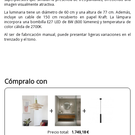
imagen visualmente atractiva.
La luminaria tiene un diámetro de 60 cm y una altura de 77 cm. Además,
incluye un cable de 150 cm recubierto en papel Kraft. La lámpara
incorpora una bombilla E27 LED de 8W (800 lúmenes) y temperatura de
color cálida de 2700K.
Al ser de fabricación manual, puede presentar ligeras variaciones en el
trenzado y el tono.
Marca
PET LAMP
Diseñador
Alvaro Catalán de Ocón
Garantía
3 años
Material
Fibra Natural
Cómpralo con
Color
Verde
Alto (cm)
60 cm+150 cm
Diámetro (cm)
77 cm
+
+
Plazo de Envío
2-3 semanas
Alimentación
230V
Casquillo
LED
Precio total:
1.749,18 €