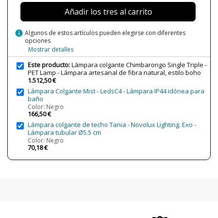
Lumens (LED)
600 lm
Añadir los tres al carrito
Potencia en Vatios
8W
Temperatura de Color
2700K (luz cálida)
info
Algunos de estos artículos pueden elegirse con diferentes
opciones
Bombilla Incluida?
Sí
Mostrar detalles
Protección IP
IP20 (solo uso interior)
Este producto:
Lámpara colgante Chimbarongo Single Triple -
Clase
Clase II
PET Lamp - Lámpara artesanal de fibra natural, estilo boho
1.512,50 €
Certificados
CE
Lámpara Colgante Mist - LedsC4 - Lámpara IP44 idónea para
UL
baño
Uso
Decorativo
Color: Negro
166,50 €
Lámpara colgante de techo Tania - Novolux Lighting. Exo -
Lámpara tubular Ø5.5 cm
Color: Negro
70,18 €