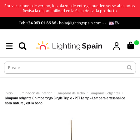
Por vacaciones de verano, los plazos de entrega pueden verse afectados.
Revisa la disponibilidad en la ficha de cada producto
Tel:
+34 963 01 86 86
-
hola@lightingspain.com
-
-
EN
0
Inicio
Iluminación de interior
Lámparas de Techo
Lámparas Colgantes
Lámpara colgante Chimbarongo Single Triple - PET Lamp - Lámpara artesanal de
fibra natural, estilo boho