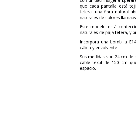
comunidad indígena Eperara
que cada pantalla está te
tetera, una fibra natural 
naturales de colores llamati
Este modelo está confeccio
naturales de paja tetera, y 
Incorpora una bombilla E1
cálida y envolvente
Sus medidas son 24 cm de di
cable textil de 150 cm qu
espacio.
Marca
Diseñador
Garantía
Material
Color
Alto (cm)