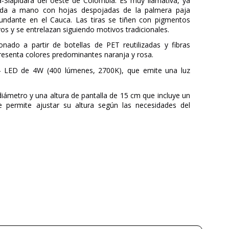
-Siapidara del oeste de Colombia. Es muy llamativa, ya
jida a mano con hojas despojadas de la palmera paja
abundante en el Cauca. Las tiras se tiñen con pigmentos
vos y se entrelazan siguiendo motivos tradicionales.
nado a partir de botellas de PET reutilizadas y fibras
presenta colores predominantes naranja y rosa.
4 LED de 4W (400 lúmenes, 2700K), que emite una luz
ámetro y una altura de pantalla de 15 cm que incluye un
e permite ajustar su altura según las necesidades del
PET LAMP
Alvaro Catalán de Ocón
3 años
Fibra Natural
Naranja
Rosa
15 cm+150 cm