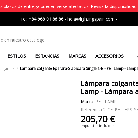
s plazos de entrega pueden verse afectados. Revisa la disponibilidad 
Tel:
+34 963 01 86 86
-
hola@lightingspain.com
-
ESTILOS
ESTANCIAS
MARCAS
ACCESORIOS
olgantes
Lámpara colgante Eperara-Siapidara Single S-B - PET Lamp - Lámpar
Lámpara colgante 
Lamp - Lámpara ar
Marca:
PET LAMP
Referencia
2_CE_PET_EPS_S
205,70 €
Impuestos incluidos