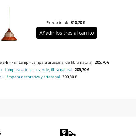
Diámetro (cm)
Plazo de Envío
Precio total:
810,70 €
Alimentación
Añadir los tres al carrito
Casquillo
Lumens (LED)
Potencia en Vatios
205,70 €
 S-B - PET Lamp - Lámpara artesanal de fibra natural
205,70 €
 - Lámpara artesanal verde, fibra natural
Temperatura de Color
399,30 €
 - Lámpara decorativa y artesanal
Bombilla Incluida?
Protección IP
Clase
Certificados
Uso