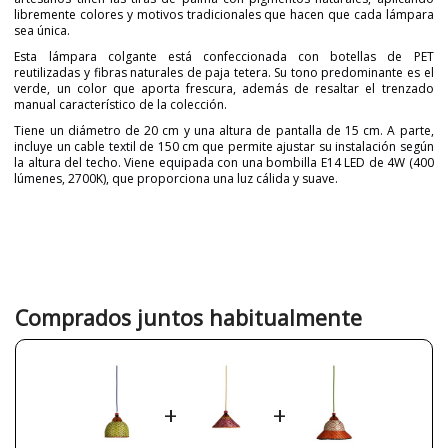
libremente colores y motivos tradicionales que hacen que cada lámpara
sea única.
Esta lámpara colgante está confeccionada con botellas de PET
reutilizadas y fibras naturales de paja tetera. Su tono predominante es el
verde, un color que aporta frescura, además de resaltar el trenzado
manual característico de la colección.
Tiene un diámetro de 20 cm y una altura de pantalla de 15 cm. A parte,
incluye un cable textil de 150 cm que permite ajustar su instalación según
la altura del techo. Viene equipada con una bombilla E14 LED de 4W (400
lúmenes, 2700K), que proporciona una luz cálida y suave.
Marca
PET LAMP
Diseñador
Alvaro Catalán de Ocón
Garantía
3 años
Material
Fibra Natural
Comprados juntos habitualmente
Color
Verde
Alto (cm)
15 cm+150 cm
Diámetro (cm)
20 cm
+
+
Plazo de Envío
2-3 semanas
Alimentación
230V