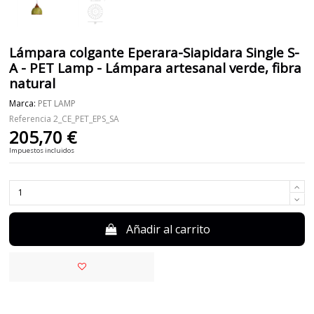
Lámpara colgante Eperara-Siapidara Single S-
A - PET Lamp - Lámpara artesanal verde, fibra
natural
Marca:
PET LAMP
Referencia
2_CE_PET_EPS_SA
205,70 €
Impuestos incluidos
Añadir al carrito