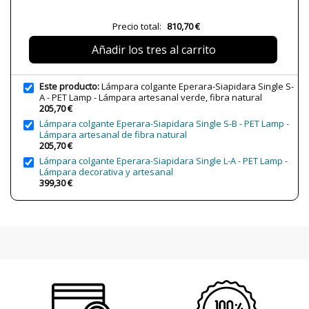
Casquillo
LED
Precio total:
810,70 €
Lumens (LED)
400 lm
Añadir los tres al carrito
Potencia en Vatios
4W
Temperatura de Color
2700K (luz cálida)
Este producto:
Lámpara colgante Eperara-Siapidara Single S-
Bombilla Incluida?
Sí
A - PET Lamp - Lámpara artesanal verde, fibra natural
205,70 €
Protección IP
IP20 (solo uso interior)
Lámpara colgante Eperara-Siapidara Single S-B - PET Lamp -
Clase
Clase II
Lámpara artesanal de fibra natural
205,70 €
Certificados
CE
Lámpara colgante Eperara-Siapidara Single L-A - PET Lamp -
UL
Lámpara decorativa y artesanal
399,30 €
Uso
Decorativo