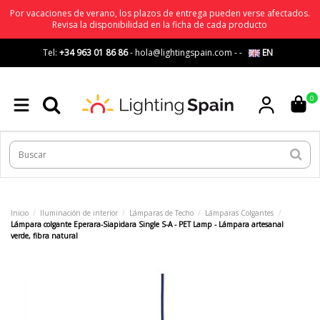
Por vacaciones de verano, los plazos de entrega pueden verse afectados.
Revisa la disponibilidad en la ficha de cada producto
Tel:
+34 963 01 86 86
-
hola@lightingspain.com
-
-
EN
0
Inicio
Iluminación de interior
Lámparas de Techo
Lámparas Colgantes
Lámpara colgante Eperara-Siapidara Single S-A - PET Lamp - Lámpara artesanal
verde, fibra natural