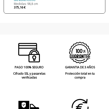
Medidas: 98,8 cm
Certificados
CE
375,16 €
Uso
Interior
Fabricado en
Made in Spain
Año Lanzamiento
2016
Etiqueta Energética
A++
PAGO 100% SEGURO
GARANTIA DE 3 AÑOS
Cifrado SSL y pasarelas
Protección total en tu
verificadas
compra