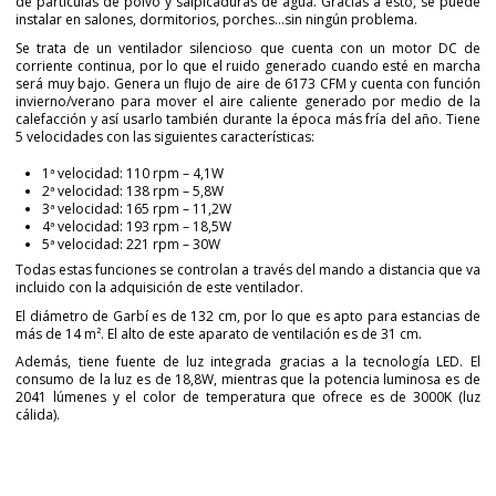
de partículas de polvo y salpicaduras de agua. Gracias a esto, se puede
instalar en salones, dormitorios, porches…sin ningún problema.
Se trata de un ventilador silencioso que cuenta con un motor DC de
corriente continua, por lo que el ruido generado cuando esté en marcha
será muy bajo. Genera un flujo de aire de 6173 CFM y cuenta con función
invierno/verano para mover el aire caliente generado por medio de la
calefacción y así usarlo también durante la época más fría del año. Tiene
5 velocidades con las siguientes características:
1ª velocidad: 110 rpm – 4,1W
2ª velocidad: 138 rpm – 5,8W
3ª velocidad: 165 rpm – 11,2W
4ª velocidad: 193 rpm – 18,5W
5ª velocidad: 221 rpm – 30W
Todas estas funciones se controlan a través del mando a distancia que va
incluido con la adquisición de este ventilador.
El diámetro de Garbí es de 132 cm, por lo que es apto para estancias de
más de 14 m². El alto de este aparato de ventilación es de 31 cm.
Además, tiene fuente de luz integrada gracias a la tecnología LED. El
consumo de la luz es de 18,8W, mientras que la potencia luminosa es de
2041 lúmenes y el color de temperatura que ofrece es de 3000K (luz
cálida).
Marca
FORLIGHT
Diseñador
Jordi Blasi