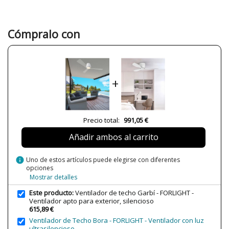
Garantía
5 Años
Color
Blanco
Cómpralo con
Alto (cm)
31 cm
Diámetro (cm)
132 cm
Peso Neto (KG)
8.64 kg
+
Plazo de Envío
Menos de 1 semana
Alimentación
220V
Casquillo
Led
Precio total:
991,05 €
Lumens (LED)
886lm
Añadir ambos al carrito
Potencia en Vatios
18.8W
Temperatura de Color
3000K
info
Uno de estos artículos puede elegirse con diferentes
opciones
Vida Útil Aproximada LED
36000 horas
Mostrar detalles
CRI (LED)
80
Este producto:
Ventilador de techo Garbí - FORLIGHT -
Bombilla Incluida?
Sí
Ventilador apto para exterior, silencioso
615,89 €
Protección IP
Ip 44
Ventilador de Techo Bora - FORLIGHT - Ventilador con luz
ultrasilencioso
Clase
Clase I