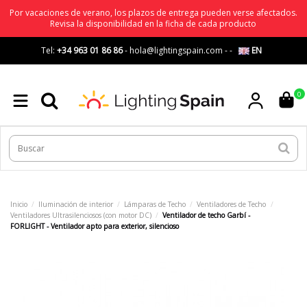
Por vacaciones de verano, los plazos de entrega pueden verse afectados.
Revisa la disponibilidad en la ficha de cada producto
Tel:
+34 963 01 86 86
-
hola@lightingspain.com
-
-
EN
0
Inicio
Iluminación de interior
Lámparas de Techo
Ventiladores de Techo
Ventiladores Ultrasilenciosos (con motor DC)
Ventilador de techo Garbí -
FORLIGHT - Ventilador apto para exterior, silencioso