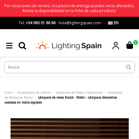
Por vacaciones de verano, los plazos de entrega pueden verse afectados.
Revisa la disponibilidad en la ficha de cada producto
Tel:
+34 963 01 86 86
-
hola@lightingspain.com
-
-
EN
0
Inicio
Iluminación de interior
Lámparas de Mesa y Sobremesa
Lámparas
de Mesita de Noche
Lámpara de mesa Knock - Milán - Lámpara decorativa
ovalada en vidrio soplado