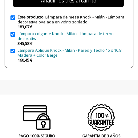
Añadir los tres al carrito
Año Lanzamiento
2020
Tipo de Lámpara
Lámparas de Mesa
Este producto:
Lámpara de mesa Knock - Milán - Lámpara
decorativa ovalada en vidrio soplado
Etiqueta Energética
A++
183,07 €
Lámpara colgante Knock - Milán - Lámpara de techo
decorativa
345,58 €
Lámpara Aplique Knock - Milán - Pared y Techo 15 x 10.8
Madera + Color Beige
160,45 €
PAGO 100% SEGURO
GARANTIA DE 3 AÑOS