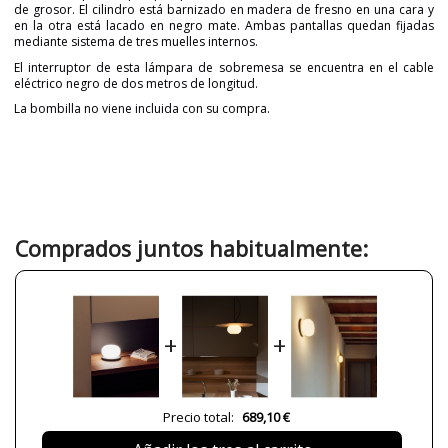
de grosor. El cilindro está barnizado en madera de fresno en una cara y
en la otra está lacado en negro mate. Ambas pantallas quedan fijadas
mediante sistema de tres muelles internos.
El interruptor de esta lámpara de sobremesa se encuentra en el cable
eléctrico negro de dos metros de longitud.
La bombilla no viene incluida con su compra.
Marca
MILAN
Garantía
3 años
Color
Beige
Diámetro (cm)
15
Comprados juntos habitualmente:
Plazo de Envío
a partir de septiembre
Alimentación
230V
Casquillo
G9
+
+
Potencia en Vatios
4
8W
Protección IP
IP20
Certificados
CE
Precio total:
689,10 €
Uso
Interior