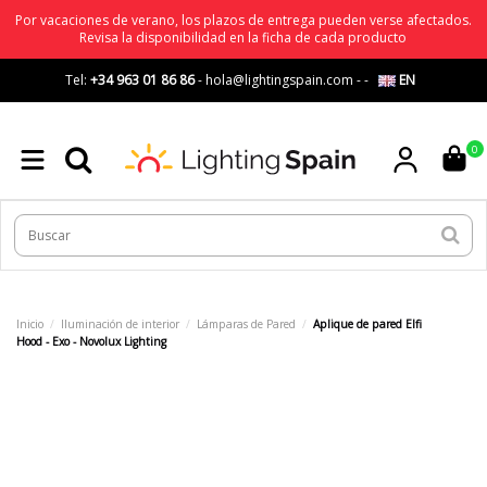
Por vacaciones de verano, los plazos de entrega pueden verse afectados.
Revisa la disponibilidad en la ficha de cada producto
Tel:
+34 963 01 86 86
-
hola@lightingspain.com
-
-
EN
0
Inicio
Iluminación de interior
Lámparas de Pared
Aplique de pared Elfi
Hood - Exo - Novolux Lighting