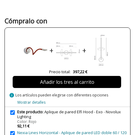
Color
Negro
Rojo
Peso Neto (KG)
1
Cómpralo con
6366
Plazo de Envío
Menos de 1 semana
Alimentación
220 V
+
+
Casquillo
LED
Lumens (LED)
160lm
Potencia en Vatios
2W
Precio total:
397,22 €
Temperatura de Color
3000K
Añadir los tres al carrito
Protección IP
IP20
Clase
Clase I
info
Los artículos pueden elegirse con diferentes opciones
Certificados
CE
Mostrar detalles
Uso
Interior
Este producto:
Aplique de pared Elfi Hood - Exo - Novolux
Lighting
Fabricado en
Made in Spain
Color: Rojo
92,11 €
Tipo de Lámpara
Lámparas de Pared
Nexia Lines Horizontal - Aplique de pared LED doble 60 / 120