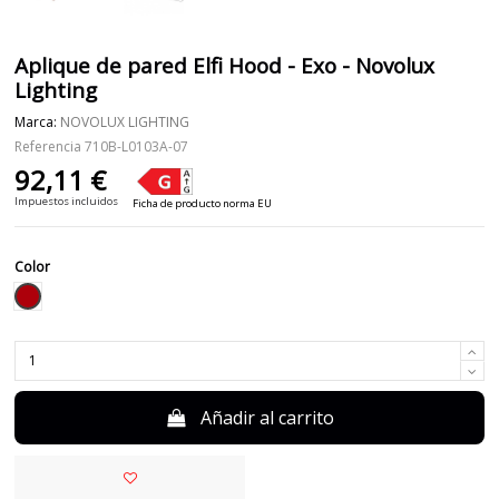
Aplique de pared Elfi Hood - Exo - Novolux
Lighting
Marca:
NOVOLUX LIGHTING
Referencia
710B-L0103A-07
92,11 €
Impuestos incluidos
Ficha de producto norma EU
Color
Rojo
Añadir al carrito