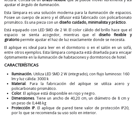
ajustar el ángulo de iluminación.
Esta lámpara es una solución moderna para la iluminación de espacios.
Posee un cuerpo de acero y el difusor está fabricado con policarbonato
prismático. Es una pieza con un
diseño cuidado, minimalista y práctico
.
Está equipado con LED SMD de 2 W. El color cálido del brillo hace que el
espacio se sienta acogedor, mientras que el
diseño flexible y
giratorio
permite ajustar el haz de luz exactamente donde se necesita.
El aplique es ideal para leer en el dormitorio o en el salón en un sofá,
entre otros ejemplos. Esta lámpara compacta está diseñada para encajar
óptimamente en la iluminación de habitaciones y dormitorios de hotel.
CARACTERÍSTICAS
Iluminación.
Utiliza LED SMD 2 W (integrado), con flujo luminoso: 160
lm y luz cálida: 3000 k
Material
. Para la fabricación del aplique se utiliza acero y
policarbonato prismático.
Color
. El aplique está disponible en rojo y negro.
Dimensiones
. Tiene un ancho de 40,20 cm, un diámetro de 8 cm y
un peso de 0,448 kg
Protección IP
. El aplique de pared tiene valor de protección IP20,
por lo que se recomienda su uso solo en interior.
Marca
GRUPO NOVOLUX
Garantía
3 años