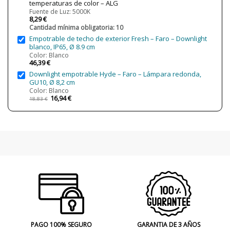
temperaturas de color – ALG
Uso
Técnico
Fuente de Luz: 5000K
8,29 €
Fabricado en
Made in Spain
Cantidad mínima obligatoria: 10
Año Lanzamiento
2019
Empotrable de techo de exterior Fresh – Faro – Downlight
blanco, IP65, Ø 8.9 cm
Etiqueta Energética
A+
Color: Blanco
46,39 €
Estado
Nuevo
Downlight empotrable Hyde – Faro – Lámpara redonda,
GU10, Ø 8,2 cm
Color: Blanco
16,94 €
18,83 €
PAGO 100% SEGURO
GARANTIA DE 3 AÑOS