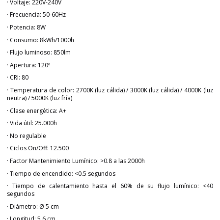
· Voltaje: 220V-240V
· Frecuencia: 50-60Hz
· Potencia: 8W
· Consumo: 8kWh/1000h
· Flujo luminoso: 850lm
· Apertura: 120º
· CRI: 80
· Temperatura de color: 2700K (luz cálida) / 3000K (luz cálida) / 4000K (luz
neutra) / 5000K (luz fría)
· Clase energética: A+
· Vida útil: 25.000h
· No regulable
· Ciclos On/Off: 12.500
· Factor Mantenimiento Lumínico: >0.8 a las 2000h
· Tiempo de encendido: <0.5 segundos
· Tiempo de calentamiento hasta el 60% de su flujo lumínico: <40
segundos
· Diámetro: Ø 5 cm
· Longitud: 5.6 cm