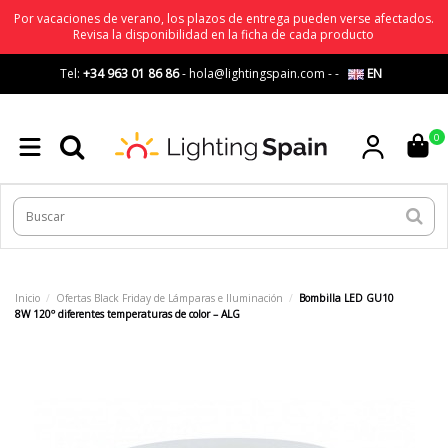
Por vacaciones de verano, los plazos de entrega pueden verse afectados.
Revisa la disponibilidad en la ficha de cada producto
Tel:
+34 963 01 86 86
-
hola@lightingspain.com
-
-
EN
0
Inicio
Ofertas Black Friday de Lámparas e Iluminación
Bombilla LED GU10
8W 120º diferentes temperaturas de color – ALG