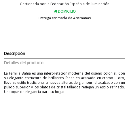
Gestionada por la Federación Española de Iluminación
DOMICILIO
Entrega estimada de 4 semanas
Descripción
Detalles del producto
La Familia Bahía es una interpretación moderna del diseño colonial. Con
su elegante estructura de brillantes líneas en acabado en cromo u oro,
lleva su estilo tradicional a nuevas alturas de glamour, el acabado con un
pulido superior y los platos de cristal tallados reflejan un estilo refinado.
Un toque de elegancia para su hogar
Marca
PEDRET LIGHTING
Garantía
3 años
Peso Neto (KG)
8
Plazo de Envío
4 semanas