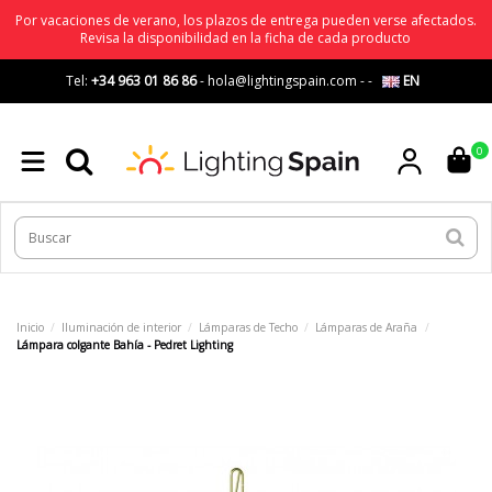
Por vacaciones de verano, los plazos de entrega pueden verse afectados.
Revisa la disponibilidad en la ficha de cada producto
Tel:
+34 963 01 86 86
-
hola@lightingspain.com
-
-
EN
0
Inicio
Iluminación de interior
Lámparas de Techo
Lámparas de Araña
Lámpara colgante Bahía - Pedret Lighting