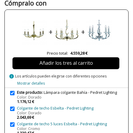
Cómpralo con
Casquillo
E14
Clase
Clase I
Uso
Interior
+
+
Tipo de Lámpara
Lámparas de Techo
Etiqueta Energética
A++
Precio total:
4.559,28 €
Añadir los tres al carrito
info
Los artículos pueden elegirse con diferentes opciones
Mostrar detalles
Este producto:
Lámpara colgante Bahía - Pedret Lighting
Color: Dorado
1.176,12 €
Colgante de techo Esbelta - Pedret Lighting
Color: Dorado
2.043,69 €
Colgante de techo 5 luces Esbelta - Pedret Lighting
Color: Cromo