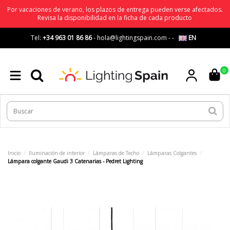
Por vacaciones de verano, los plazos de entrega pueden verse afectados.
Revisa la disponibilidad en la ficha de cada producto
Tel:
+34 963 01 86 86
-
hola@lightingspain.com
-
-
EN
0
Inicio
Iluminación de interior
Lámparas de Techo
Lámparas Colgantes
Lámpara colgante Gaudi 3 Catenarias - Pedret Lighting