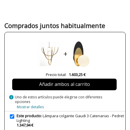
Diseñador
Jordi Blasi
Garantía
3 años
Material
Metal
Comprados juntos habitualmente
Color
Dorado
Ancho (cm)
65
Alto (cm)
65
+
Peso Neto (KG)
10
Plazo de Envío
4 semanas
Casquillo
E27
Precio total:
1.603,25 €
Clase
Clase I
Añadir ambos al carrito
Uso
Interior
Nº Lámparas / Brazos
2
info
Uno de estos artículos puede elegirse con diferentes
opciones
Acabado
Latón Pulido
Mostrar detalles
Año Lanzamiento
2015
Este producto:
Lámpara colgante Gaudi 3 Catenarias - Pedret
Tipo de Lámpara
Lámparas de Techo
Lighting
1.347,94 €
Etiqueta Energética
A++