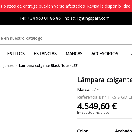
s plazos de entrega pueden verse afectados. Revisa la disponibilidad 
Tel:
+34 963 01 86 86
-
hola@lightingspain.com
-
ESTILOS
ESTANCIAS
MARCAS
ACCESORIOS
olgantes
Lámpara colgante Black Note - LZF
Lámpara colgante 
Marca:
LZF
Referencia
BKNT KS S GD L
4.549,60 €
Impuestos incluidos
Color
Acabad