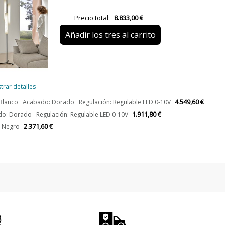
Bombilla Incluida?
Precio total:
8.833,00 €
Clase
Añadir los tres al carrito
Uso
Fabricado en
Tipo de Lámpara
trar detalles
Etiqueta Energética
4.549,60 €
 Blanco Acabado: Dorado Regulación: Regulable LED 0-10V
Estado
Nuevo
1.911,80 €
o: Dorado Regulación: Regulable LED 0-10V
2.371,60 €
 Negro