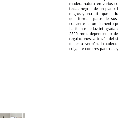
madera natural en varios col
teclas negras de un piano
negros y antracita que se 
que forman parte de sus
convierte en un elemento p
La fuente de luz integrad
2500lm/m, dependiendo de 
regulaciones: a través del
de esta versión, la colec
colgante con tres pantallas 
Marca
Garantía
Ancho (cm)
Alto (cm)
Largo (cm)
Peso Neto (KG)
Plazo de Envío