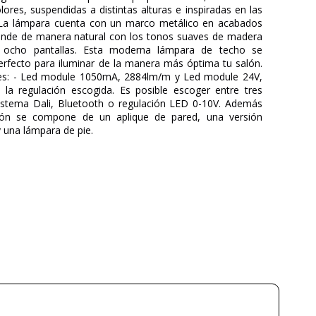
ores, suspendidas a distintas alturas e inspiradas en las
. La lámpara cuenta con un marco metálico en acabados
funde de manera natural con los tonos suaves de madera
 ocho pantallas. Esta moderna lámpara de techo se
erfecto para iluminar de la manera más óptima tu salón.
a es: - Led module 1050mA, 2884lm/m y Led module 24V,
la regulación escogida. Es posible escoger entre tres
 sistema Dali, Bluetooth o regulación LED 0-10V. Además
ción se compone de un aplique de pared, una versión
y una lámpara de pie.
LZF
3 años
135
45
19,5
6
a partir de septiembre