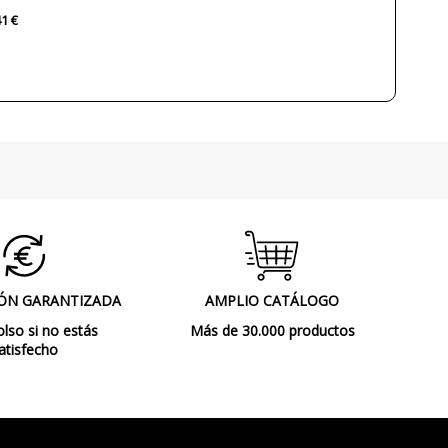
Interior
41 €
Made in Spain
2019
Lámparas de Techo
A+
ÓN GARANTIZADA
AMPLIO CATÁLOGO
so si no estás
Más de 30.000 productos
atisfecho