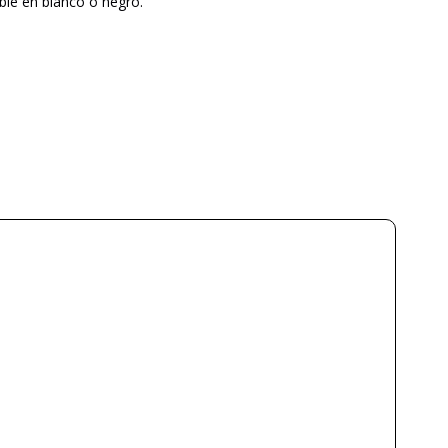
ble en blanco o negro.
A-EMOTIONAL LIGHT
3 años
Blanco
Negro
80
150
29
80
5.4
a partir de septiembre
12W
No
Clase I