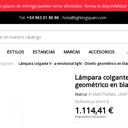
s plazos de entrega pueden verse afectados. Revisa la disponibilidad 
Tel:
+34 963 01 86 86
-
hola@lightingspain.com
-
ESTILOS
ESTANCIAS
MARCAS
ACCESORIOS
olgantes
Lámpara colgante V - a-emotional light - Diseño geométrico en bl
Lámpara colgante 
geométrico en bl
Marca:
A-EMOTIONAL LIGH
Referencia
VV04-B
1.114,41 €
Impuestos incluidos