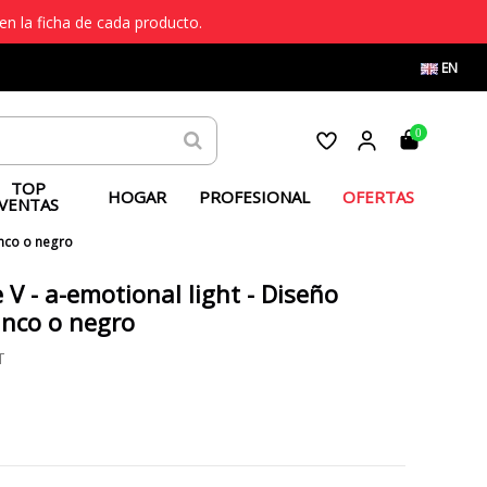
en la ficha de cada producto.
EN
0
TOP
HOGAR
PROFESIONAL
OFERTAS
VENTAS
anco o negro
V - a-emotional light - Diseño
anco o negro
T