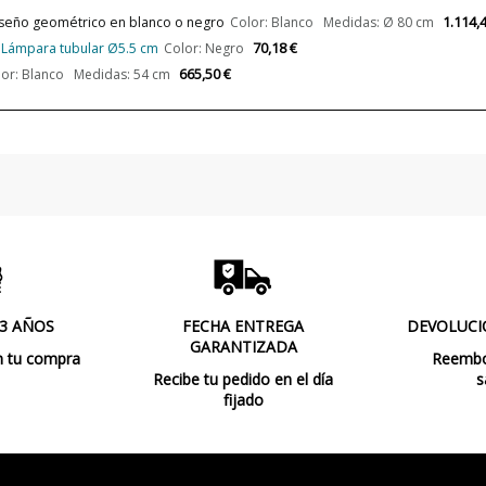
Uso
1.114,
Diseño geométrico en blanco o negro
Color: Blanco Medidas: Ø 80 cm
70,18 €
- Lámpara tubular Ø5.5 cm
Color: Negro
Fabricado en
665,50 €
lor: Blanco Medidas: 54 cm
Año Lanzamiento
Tipo de Lámpara
Etiqueta Energética
Estado
Nuevo
 3 AÑOS
FECHA ENTREGA
DEVOLUCI
GARANTIZADA
n tu compra
Reembol
Recibe tu pedido en el día
s
fijado