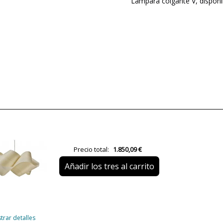
Lámpara colgante V, disponi
Marca
Garantía
Color
Ancho (cm)
Alto (cm)
Largo (cm)
Diámetro (cm)
Peso Neto (KG)
Precio total:
1.850,09 €
Plazo de Envío
Añadir los tres al carrito
Potencia en Vatios
Bombilla Incluida?
Clase
trar detalles