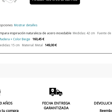
Alimentación
Casquillo
Lumens (LED)
 opciones
Mostrar detalles
Potencia en Vatios
ámpara inspiración naturaleza de acero inoxidable
Medidas: 42 cm Fuente de L
160,45 €
 Madera + Color Beige
Temperatura de Color
149,00 €
didas: 15 cm Material: Metal
Bombilla Incluida?
Nº bombillas necesarias
Clase
Regulación
Certificados
 3 AÑOS
FECHA ENTREGA
DEVOLUCI
GARANTIZADA
n tu compra
Reembol