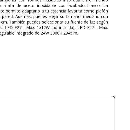
on malla de acero inoxidable con acabado blanco. La
 te permite adaptarlo a tu estancia favorita como plafón
e pared. Además, puedes elegir su tamaño: mediano con
cm. También puedes seleccionar su fuente de luz según
s: LED E27 - Max. 1x12W (no incluida), LED E27 - Max.
regulable integrado de 24W 3000K 2945lm.
A-EMOTIONAL LIGHT
3 años
Metal
Blanco
18 cm/22 cm
42 cm/65 cm
16
3.5 kg-7 kg
a partir de septiembre