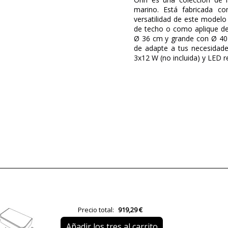
marino. Está fabricada c
versatilidad de este modelo
de techo o como aplique d
Ø 36 cm y grande con Ø 40 
de adapte a tus necesidade
3x12 W (no incluida) y LED 
Marca
Garantía
Material
Color
Ancho (cm)
Alto (cm)
Largo (cm)
Peso Neto (KG)
Precio total:
919,29 €
Plazo de Envío
Añadir los tres al carrito