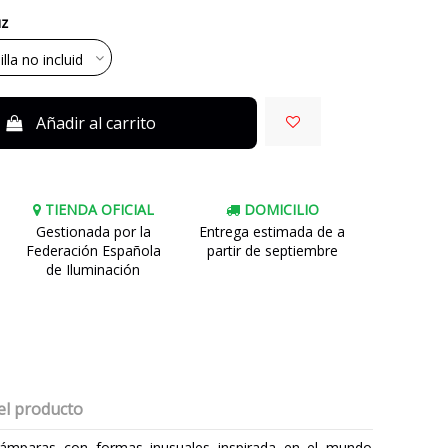
uz
Añadir al carrito
TIENDA OFICIAL
DOMICILIO
Gestionada por la
Entrega estimada de a
Federación Española
partir de septiembre
de Iluminación
el producto
lámparas con formas inusuales inspirada en el mundo