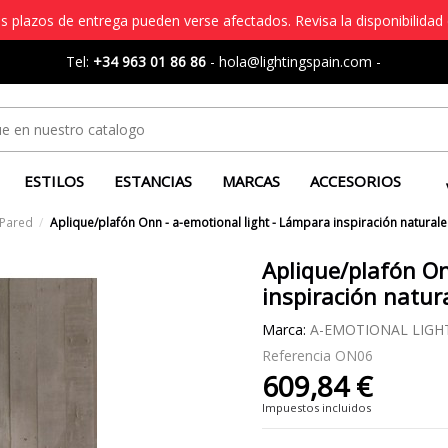
s plazos de entrega pueden verse afectados. Revisa la disponibilidad 
Tel:
+34 963 01 86 86
-
hola@lightingspain.com
-
ESTILOS
ESTANCIAS
MARCAS
ACCESORIOS
 Pared
Aplique/plafón Onn - a-emotional light - Lámpara inspiración natural
Aplique/plafón On
inspiración natur
Marca:
A-EMOTIONAL LIGH
Referencia
ON06
609,84 €
Impuestos incluidos