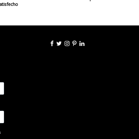
atisfecho
Interior
Made in Spain
2019
Lámparas de Techo
E