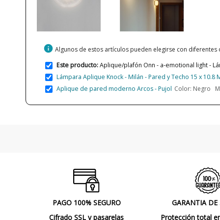
info
Algunos de estos artículos pueden elegirse con diferentes
Este producto:
Aplique/plafón Onn - a-emotional light - L
Lámpara Aplique Knock - Milán - Pared y Techo 15 x 10.8
Aplique de pared moderno Arcos - Pujol
Color: Negro Me
PAGO 100% SEGURO
GARANTIA DE
Cifrado SSL y pasarelas
Protección total e