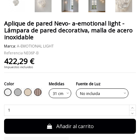
Aplique de pared Nevo- a-emotional light -
Lámpara de pared decorativa, malla de acero
inoxidable
Marca:
A-EMOTIONAL LIGHT
Referencia
NE06P-B
422,29 €
Impuestos incluidos
Color
Medidas
Fuente de Luz
Blanco
Gris
Beige
Topo
Añadir al carrito