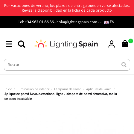
Por vacaciones de verano, los plazos de entrega pueden verse afectados.
Revisa la disponibilidad en la ficha de cada producto
Tel:
+34 963 01 86 86
-
hola@lightingspain.com
-
-
EN
0
Inicio
Iluminación de interior
Lámparas de Pared
Apliques de Pared
Aplique de pared Nevo- a-emotional light - Lámpara de pared decorativa, malla
de acero inoxidable