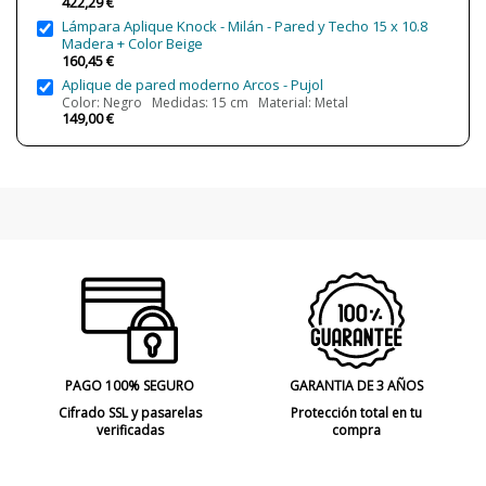
422,29 €
Bombilla Incluida?
No
Sí
Lámpara Aplique Knock - Milán - Pared y Techo 15 x 10.8
Madera + Color Beige
Nº bombillas necesarias
1 (31 cm), 2 (38 cm)
160,45 €
Aplique de pared moderno Arcos - Pujol
Clase
Clase I
Color: Negro Medidas: 15 cm Material: Metal
Regulación
Regulable corte de fase
149,00 €
Certificados
CE
NOM
UKCA
UL
Uso
Interior
Observaciones
Casquillo G9 para la versión 31 cm,
Casquillo E14 para la versión 38 cm
Fabricado en
Made in Spain
Año Lanzamiento
2019
Tipo de Lámpara
Lámparas de Pared
PAGO 100% SEGURO
GARANTIA DE 3 AÑOS
Etiqueta Energética
A+
Cifrado SSL y pasarelas
Protección total en tu
verificadas
compra
Estado
Nuevo