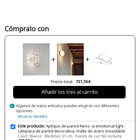
Garantía
3 años
Material
Metal
Color
Beige
Blanco
Cómpralo con
Gris
Topo
Ancho (cm)
28
Alto (cm)
31
+
+
Largo (cm)
17
Peso Neto (KG)
0.8
Precio total:
731,74 €
Plazo de Envío
a partir de septiembre
Alimentación
230V
Añadir los tres al carrito
Casquillo
E14
G9
info
Algunos de estos artículos pueden elegirse con diferentes
LED
opciones
Mostrar detalles
Potencia en Vatios
max.1x4W (G9), max.2x7W (E14), 8W
(LED)
Este producto:
Aplique de pared Nevo- a-emotional light -
Lámpara de pared decorativa, malla de acero inoxidable
Temperatura de Color
2700K (luz cálida)
Color: Blanco Medidas: 31 cm Fuente de Luz: No incluida