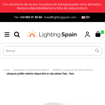
Por vacaciones de verano, los plazos de entrega pueden verse afectados.
Revisa la disponibilidad en la ficha de cada producto
Tel:
+34 963 01 86 86
-
hola@lightingspain.com
-
-
EN
0
Inicio
Lámparas e Iluminación exterior
Plafones y apliques de techo exterior
Lámpara plafón exterior disponible en dos colores Tasa - Faro