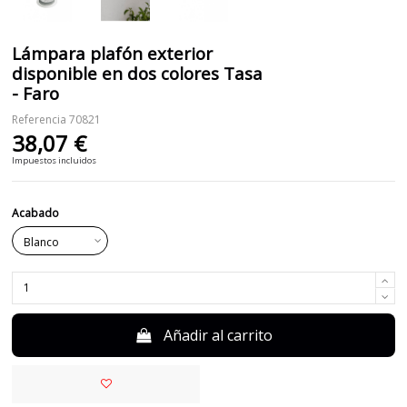
Lámpara plafón exterior
disponible en dos colores Tasa
- Faro
Referencia
70821
38,07 €
Impuestos incluidos
Acabado
Añadir al carrito