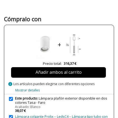
Ancho (cm)
11
Alto (cm)
14
Cómpralo con
Largo (cm)
11
Diámetro (cm)
11
Peso Neto (KG)
0.70
+
Plazo de Envío
Menos de 1 semana
Alimentación
220V
Potencia en Vatios
75W
Precio total:
316,37 €
Bombilla Incluida?
No
Añadir ambos al carrito
Clase
Clase I
Certificados
CE
info
Los artículos pueden elegirse con diferentes opciones
Uso
Exterior
Mostrar detalles
Tipo de Lámpara
Lámparas de Pared
Este producto:
Lámpara plafón exterior disponible en dos
colores Tasa - Faro
Acabado: Blanco
Estado
Nuevo
38,07 €
Lámpara colgante Prolix – LedsC4 – Lámpara tipo tubo con