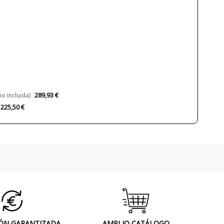
220V
520lm
7W
3000K
Sí
Clase I
289,93 €
o incluida)
CE
225,50 €
Interior
Made in Europe,Made in Spain
2018
Lámparas de Pared
A++
ÓN GARANTIZADA
AMPLIO CATÁLOGO