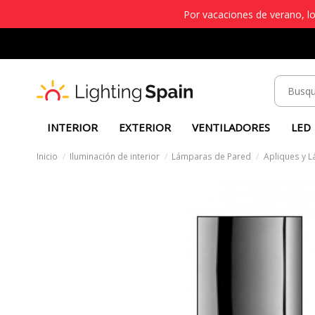
Por vacaciones de verano, lo
INTERIOR
EXTERIOR
VENTILADORES
LED
Inicio
Iluminación de interior
Lámparas de Pared
Apliques y 