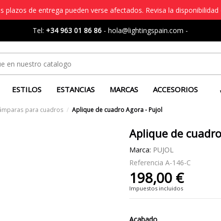
s plazos de entrega pueden verse afectados. Revisa la disponibilidad 
Tel:
+34 963 01 86 86
-
hola@lightingspain.com
-
ESTILOS
ESTANCIAS
MARCAS
ACCESORIOS
Lámparas para cuadros
Aplique de cuadro Agora - Pujol
Aplique de cuadro
Marca:
PUJOL
Referencia
A-146-C
198,00 €
Impuestos incluidos
Acabado