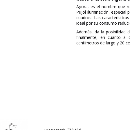
Agora, es el nombre que re
Pujol Iluminación, especial 
cuadros. Las característic
ideal por su consumo reduci
Además, da la posibilidad 
finalmente, en cuanto a 
centímetros de largo y 20 ce
Marca
Garantía
Material
Ancho (cm)
Alto (cm)
Largo (cm)
Peso Neto (KG)
Plazo de Envío