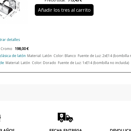
Precio total:
713,43 €
Alimentación
Añadir los tres al carrito
Lumens (LED)
Potencia en Vatios
Temperatura de Color
rar detalles
Bombilla Incluida?
198,00 €
 Cromo
Clase
lásica de latón
Material: Latón Color: Blanco Fuente de Luz: 2xE14 (bombilla n
Certificados
ede
Material: Latón Color: Dorado Fuente de Luz: 1xE14 (bombilla no incluida)
Uso
Fabricado en
Año Lanzamiento
Tipo de Lámpara
Etiqueta Energética
Estado
Nuevo
 3 AÑOS
FECHA ENTREGA
DEVOLUCI