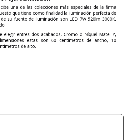
cibe una de las colecciones más especiales de la firma
puesto que tiene como finalidad la iluminación perfecta de
as de su fuente de iluminación son LED 7W 520lm 3000K,
do.
de elegir entres dos acabados, Cromo o Níquel Mate. Y,
dimensiones estas son 60 centímetros de ancho, 10
ntímetros de alto.
PUJOL ILUMINACIÓN
3 años
Metal
60
20
10
2.00
a partir de septiembre