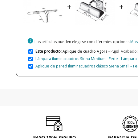
+
+
info
Los artículos pueden elegirse con diferentes opciones
Most
Este producto:
Aplique de cuadro Agora - Pujol
Acabado:
Lámpara iluminacuadros Siena Medium - Fede - Lámpara c
Aplique de pared iluminacuadros clásico Siena Small – F
PAGO 100% SEGURO
GARANTIA DE