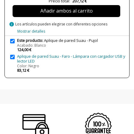
Precio total:
207,12 €
Bombilla Incluida?
Sí
Añadir ambos al carrito
Clase
Clase I
Certificados
CE
info
Los artículos pueden elegirse con diferentes opciones
Uso
Interior
Mostrar detalles
Año Lanzamiento
2018
Este producto:
Aplique de pared Suau - Pujol
Acabado: Blanco
Tipo de Lámpara
Lámparas de Pared
124,00 €
Etiqueta Energética
A++
Aplique de pared Suau - Faro - Lámpara con cargador USB y
lector LED
Color: Negro
Estado
Nuevo
83,12 €