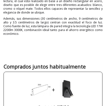
lectura, el cual está realizado en base a un diseño rectangular en acero,
diseño que es posible de elegir entre tres diferentes acabados: blanco,
cromo o níquel mate. Todos ellos capaces de representar la sencillez y
elegancia de donde se ubique.
Además, sus dimensiones (30 centímetros de ancho, 9 centímetros de
alto y 3.5 centímetros de largo) centran con exactitud el foco de luz.
Como fuente de luz, esta lámpara de pared integra la tecnología LED 17W
2200lm 3000K, combinación ideal tanto para el ahorro energético como
económico.
Marca
PUJOL ILUMINACIÓN
Garantía
3 años
Ancho (cm)
30
Alto (cm)
9
Comprados juntos habitualmente
Largo (cm)
3.5
Plazo de Envío
a partir de septiembre
Alimentación
220V
+
Lumens (LED)
2200lm
Potencia en Vatios
17W
Temperatura de Color
3000K