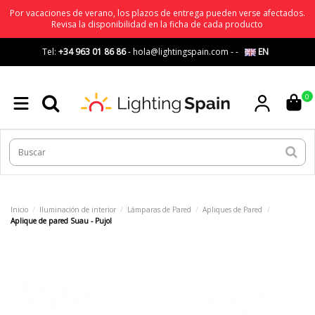
Por vacaciones de verano, los plazos de entrega pueden verse afectados.
Revisa la disponibilidad en la ficha de cada producto
Tel:
+34 963 01 86 86
-
hola@lightingspain.com
-
-
EN
0
Inicio
Iluminación de interior
Lámparas de Pared
Apliques de Pared
Aplique de pared Suau - Pujol