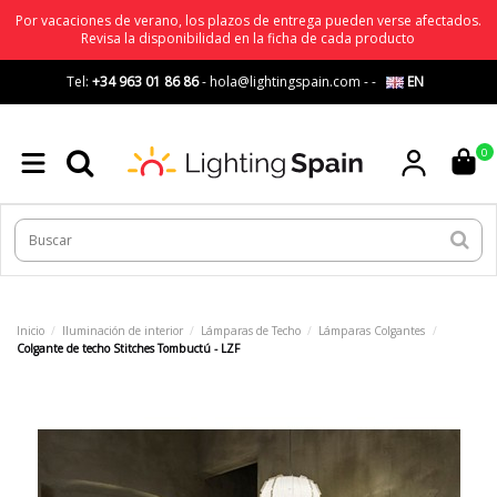
Por vacaciones de verano, los plazos de entrega pueden verse afectados.
Revisa la disponibilidad en la ficha de cada producto
Tel:
+34 963 01 86 86
-
hola@lightingspain.com
-
-
EN
0
Inicio
Iluminación de interior
Lámparas de Techo
Lámparas Colgantes
Colgante de techo Stitches Tombuctú - LZF