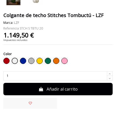
Colgante de techo Stitches Tombuctú - LZF
Marca:
LZF
Referencia
STCH S TBTU 20
1.149,50 €
Impuestos incluidos
Color
Blanco
Rojo
Azul
Gris
Amarillo
Verde
Naranja
Rosa
Añadir al carrito