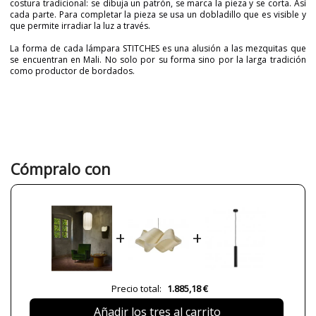
costura tradicional: se dibuja un patrón, se marca la pieza y se corta. Así
cada parte. Para completar la pieza se usa un dobladillo que es visible y
que permite irradiar la luz a través.
La forma de cada lámpara STITCHES es una alusión a las mezquitas que
se encuentran en Mali. No solo por su forma sino por la larga tradición
como productor de bordados.
Marca
LZF
Garantía
3 años
Alto (cm)
83
Diámetro (cm)
37
Cómpralo con
Peso Neto (KG)
1,4
Plazo de Envío
a partir de septiembre
Casquillo
E27
+
+
Clase
Clase I
Uso
Interior
Fabricado en
Made in Spain
Precio total:
1.885,18 €
Tipo de Lámpara
Lámparas de Techo
Añadir los tres al carrito
Etiqueta Energética
A++