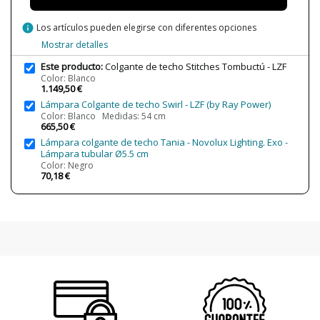
info
Los artículos pueden elegirse con diferentes opciones
Estado
Nuevo
Mostrar detalles
Este producto:
Colgante de techo Stitches Tombuctú - LZF
Color: Blanco
1.149,50 €
Lámpara Colgante de techo Swirl - LZF (by Ray Power)
Color: Blanco Medidas: 54 cm
665,50 €
Lámpara colgante de techo Tania - Novolux Lighting. Exo -
Lámpara tubular Ø5.5 cm
Color: Negro
70,18 €