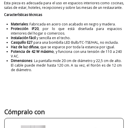
Esta pieza es adecuada para el uso en espacios interiores como cocinas,
salas de estar, hoteles, recepciones y sobre las mesas de un restaurante.
Características técnicas
Materiales
: Fabricada en acero con acabado en negro y madera.
Protección IP20
, por lo que está diseñada para espacios
interiores del hogar o comercios.
Instalación fácil
y sencilla en el techo.
Casquillo E27
para una bombilla LED Bulb/TC-TSE/HAL, no incluida.
Haz de luz difusa
, que se esparce por toda la estancia por igual.
Potencia de 42 W máximo
, y funciona con una tensión de 110 a 240
V AC.
Dimensiones
: La pantalla mide 20 cm de diámetro y 22,5 cm de alto.
El cable puede medir hasta 120 cm. A su vez, el florón es de 12 cm
de diámetro.
Marca
NOVOLUX LIGHTING
Garantía
3 años
Material
Metal
Color
Negro
Cómpralo con
Ancho (cm)
30
Alto (cm)
30