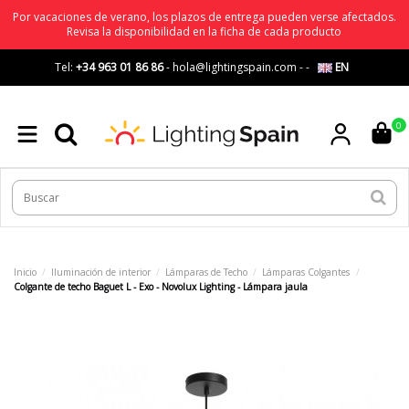
Por vacaciones de verano, los plazos de entrega pueden verse afectados.
Revisa la disponibilidad en la ficha de cada producto
Tel:
+34 963 01 86 86
-
hola@lightingspain.com
-
-
EN
0
Inicio
Iluminación de interior
Lámparas de Techo
Lámparas Colgantes
Colgante de techo Baguet L - Exo - Novolux Lighting - Lámpara jaula