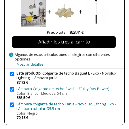
Largo (cm)
28
+
+
Diámetro (cm)
30 cm
Peso Neto (KG)
2
Plazo de Envío
Menos de 1 semana
Precio total:
823,41 €
Alimentación
110-240V
Añadir los tres al carrito
Casquillo
E27
Potencia en Vatios
42W max.
info
Algunos de estos artículos pueden elegirse con diferentes
opciones
Bombilla Incluida?
No
Mostrar detalles
Nº bombillas necesarias
1
Este producto:
Colgante de techo Baguet L - Exo - Novolux
Protección IP
IP20 (solo uso interior)
Lighting - Lámpara jaula
87,73 €
Clase
Clase I
Lámpara Colgante de techo Swirl - LZF (by Ray Power)
Certificados
CE
Color: Blanco Medidas: 54 cm
665,50 €
Uso
Interior
Lámpara colgante de techo Tania - Novolux Lighting. Exo -
Lámpara tubular Ø5.5 cm
Fabricado en
Made in Spain
Color: Negro
70,18 €
Tipo de Lámpara
Lámparas de Techo