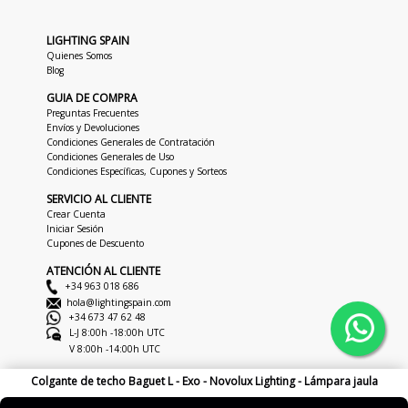
LIGHTING SPAIN
Quienes Somos
Blog
GUIA DE COMPRA
Preguntas Frecuentes
Envíos y Devoluciones
Condiciones Generales de Contratación
Condiciones Generales de Uso
Condiciones Específicas, Cupones y Sorteos
SERVICIO AL CLIENTE
Crear Cuenta
Iniciar Sesión
Cupones de Descuento
ATENCIÓN AL CLIENTE
+34 963 018 686
hola@lightingspain.com
+34 673 47 62 48
L-J 8:00h -18:00h UTC
V 8:00h -14:00h UTC
Colgante de techo Baguet L - Exo - Novolux Lighting - Lámpara jaula
Copyright © 2026
LightingSpain
Aviso Legal
Politica De Privacidad
Politica De Cookies