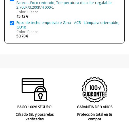
Protección IP
IP20 (solo uso interior)
Faure – Foco redondo, Temperatura de color regulable:
2.700K/3.200K/4.000K,
Clase
Clase II
Color: Blanco
15,12 €
Regulación
No regulable
Foco de techo empotrable Gina - ACB - Lámpara orientable,
Regulable Bluetooth
GU10
Regulable Dali
Color: Blanco
Regulable Zigbee
50,70 €
Ángulo de luz
10º
40º
Certificados
CE
Uso
Interior
Técnico
PAGO 100% SEGURO
GARANTIA DE 3 AÑOS
Cifrado SSL y pasarelas
Protección total en tu
verificadas
compra