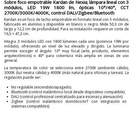
Sobre foco empotrable Kardan de Nexia; lámpara lineal con 3
módulos, LED 19W 1800 lm, ópticas 10°/40°, CCT
2700K/3000K/4000K, control DALI/Zigbee/Bluetooth
Kardan es un foco de techo empotrable en formato lineal con 3 módulos,
fabricado en aluminio y disponible en blanco o negro. Mide 50,3 cm de
largo y 12,2 cm de profundidad. Para su instalación requiere un corte de
16,5 × 47,2 cm.
Integra 3 módulos LED con 1800 lúmenes cada uno (potencia 19W por
módulo), ofreciendo un nivel de luz elevado y dirigido. La luminaria
permite escoger el ángulo: 10° muy focal (arte, producto, elementos
arquitectónicos) o 40° para cobertura más amplia en zonas de uso
general.
La temperatura de color se selecciona entre 2700K (ambiente cálido),
3000K (luz neutra cálida) y 4000K (más natural para oficinas y tareas). La
regulación puede ser:
No regulable (encendido/apagado).
Bluetooth (control inalámbrico local desde dispositivo compatible).
DALI (control profesional centralizado para escenas y atenuación).
Zigbee (control inalámbrico domótico/IoT con integración en
sistemas compatibles).
Marca
NEXIA
Garantía
5 años