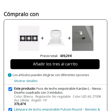
Material
Metal
Color
Blanco
Negro
Cómpralo con
Ancho (cm)
19 cm
Alto (cm)
12.2 cm
Largo (cm)
50.3 cm
+
+
Plazo de Envío
a partir de septiembre
Alimentación
230V
Casquillo
LED
Precio total:
439,29 €
Lumens (LED)
3x1800 lm
Añadir los tres al carrito
Potencia en Vatios
19W
info
Los artículos pueden elegirse con diferentes opciones
Temperatura de Color
2700K (luz cálida)
3000K (luz cálida-neutra)
Mostrar detalles
4000K (luz neutra-fría)
Este producto:
Foco de techo empotrable Kardan L - Nexia -
Vida Útil Aproximada LED
50000 h
Diseño cuadrado con 3 módulos
Color: Blanco Regulación: No regulable Color LED (K): 2700K
CRI (LED)
90
(luz cálida) Ángulo: 10º
373,47 €
Bombilla Incluida?
Sí
Lámpara de techo empotrable Pulcom Round – Beneito &