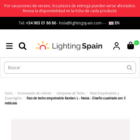
Por vacaciones de verano, los plazos de entrega pueden verse afectados.
Revisa la disponibilidad en la ficha de cada producto
Tel:
+34 963 01 86 86
-
hola@lightingspain.com
-
-
EN
0
Inicio
Iluminación de interior
Lámparas de Techo
Focos Empotrables y
Downlights
Foco de techo empotrable Kardan L - Nexia - Diseño cuadrado con 3
módulos