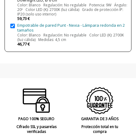
Downlight LED, Ø 6 cm
Vida Útil Aproximada LED
65000 h
Color: Blanco Regulación: No regulable Potencia: 9W Ángulo:
20º Color LED (K): 2700K (luz cálida) Grado de protección IP:
CRI (LED)
90
IP20 (solo uso interior)
59,73 €
Bombilla Incluida?
Sí
Empotrable de pared Punt - Nexia - Lámpara redonda en 2
tamaños
Protección IP
IP20 (solo uso interior)
Color: Blanco Regulación: No regulable Color LED (K): 2700K
IP65 (protección exterior y algunas
(luz cálida) Medidas: 4,5 cm
zonas sumergibles)
46,77 €
Clase
Clase II
Regulación
No regulable
Regulable Bluetooth
Regulable Dali
Regulable Zigbee
Regulable corte de fase
Ángulo de luz
20º
40º
60º
Certificados
CE
Uso
Interior
PAGO 100% SEGURO
GARANTIA DE 3 AÑOS
Técnico
Cifrado SSL y pasarelas
Protección total en tu
verificadas
compra