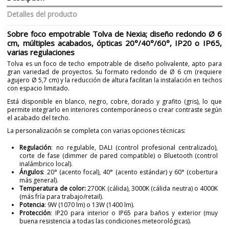
Detalles del producto
Sobre foco empotrable Tolva de Nexia; diseño redondo Ø 6
cm, múltiples acabados, ópticas 20°/40°/60°, IP20 o IP65,
varias regulaciones
Tolva es un foco de techo empotrable de diseño polivalente, apto para
gran variedad de proyectos. Su formato redondo de Ø 6 cm (requiere
agujero Ø 5,7 cm) y la reducción de altura facilitan la instalación en techos
con espacio limitado.
Está disponible en blanco, negro, cobre, dorado y grafito (gris), lo que
permite integrarlo en interiores contemporáneos o crear contraste según
el acabado del techo.
La personalización se completa con varias opciones técnicas:
Regulación
: no regulable, DALI (control profesional centralizado),
corte de fase (dimmer de pared compatible) o Bluetooth (control
inalámbrico local).
Ángulos
: 20° (acento focal), 40° (acento estándar) y 60° (cobertura
más general).
Temperatura de color:
2700K (cálida), 3000K (cálida neutra) o 4000K
(más fría para trabajo/retail).
Potencia
: 9W (1070 lm) o 13W (1400 lm).
Protección
: IP20 para interior o IP65 para baños y exterior (muy
buena resistencia a todas las condiciones meteorológicas).