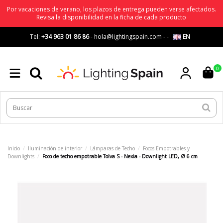
Por vacaciones de verano, los plazos de entrega pueden verse afectados.
Revisa la disponibilidad en la ficha de cada producto
Tel:
+34 963 01 86 86
-
hola@lightingspain.com
-
-
EN
0
Inicio
Iluminación de interior
Lámparas de Techo
Focos Empotrables y
Downlights
Foco de techo empotrable Tolva S - Nexia - Downlight LED, Ø 6 cm