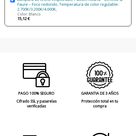
Faure – Foco redondo, Temperatura de color regulable:
Regulación
No regulable
2.700K/3.200K/4.000K,
Regulable Dali no Push
Color: Blanco
15,12 €
Ángulo de luz
12º
34º
48º
Certificados
CE
Uso
Interior
Técnico
PAGO 100% SEGURO
GARANTIA DE 3 AÑOS
Cifrado SSL y pasarelas
Protección total en tu
verificadas
compra