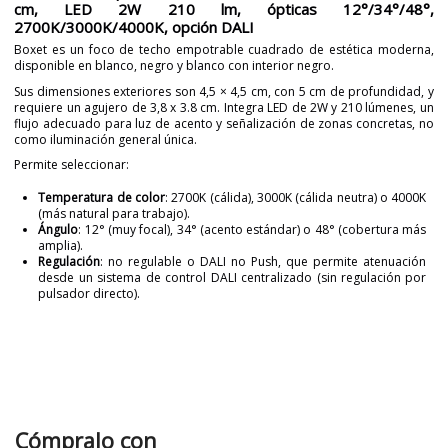
cm, LED 2W 210 lm, ópticas 12°/34°/48°,
2700K/3000K/4000K, opción DALI
Boxet es un foco de techo empotrable cuadrado de estética moderna,
disponible en blanco, negro y blanco con interior negro.
Sus dimensiones exteriores son 4,5 × 4,5 cm, con 5 cm de profundidad, y
requiere un agujero de 3,8 x 3.8 cm. Integra LED de 2W y 210 lúmenes, un
flujo adecuado para luz de acento y señalización de zonas concretas, no
como iluminación general única.
Permite seleccionar:
Temperatura de color
: 2700K (cálida), 3000K (cálida neutra) o 4000K
(más natural para trabajo).
Ángulo
: 12° (muy focal), 34° (acento estándar) o 48° (cobertura más
amplia).
Regulación
: no regulable o DALI no Push, que permite atenuación
desde un sistema de control DALI centralizado (sin regulación por
pulsador directo).
Marca
NEXIA
Garantía
5 años
Material
Metal
Color
Blanco
Blanco-Negro
Cómpralo con
Negro