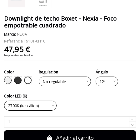
Downlight de techo Boxet - Nexia - Foco
empotrable cuadrado
Marca:
NEXIA
Referencia
19101-0H10
47,95 €
Impuestos incluidos
Color
Regulación
Ángulo
Blanco-Negro
Blanco
Negro
Color LED (K)
Añadir al carrito