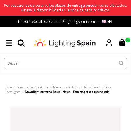
Por vacaciones de verano, los plazos de entrega pueden verse afectados.
Revisa la disponibilidad en la ficha de cada producto
Tel:
+34 963 01 86 86
-
hola@lightingspain.com
-
-
EN
0
Inicio
Iluminación de interior
Lámparas de Techo
Focos Empotrables y
Downlights
Downlight de techo Boxet - Nexia - Foco empotrable cuadrado