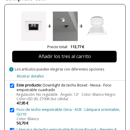
Ancho (cm)
4.5 cm
Alto (cm)
5 cm
+
+
Largo (cm)
4.5 cm
Plazo de Envío
1-2 Semanas
Alimentación
230V
Precio total:
113,77 €
Casquillo
LED
Añadir los tres al carrito
Lumens (LED)
210 lm
Potencia en Vatios
2W
info
Los artículos pueden elegirse con diferentes opciones
Temperatura de Color
2700K (luz cálida)
Mostrar detalles
3000K (luz cálida-neutra)
4000K (luz neutra-fría)
Este producto:
Downlight de techo Boxet - Nexia - Foco
empotrable cuadrado
Vida Útil Aproximada LED
65000 h
Regulación: No regulable Ángulo: 12º Color: Blanco-Negro
Color LED (K): 2700K (luz cálida)
CRI (LED)
90
47,95 €
Foco de techo empotrable Gina - ACB - Lámpara orientable,
Bombilla Incluida?
Sí
GU10
Protección IP
IP20 (solo uso interior)
Color: Blanco
50,70 €
Clase
Clase II
Lámpara de techo empotrable Pulcom Round – Beneito &