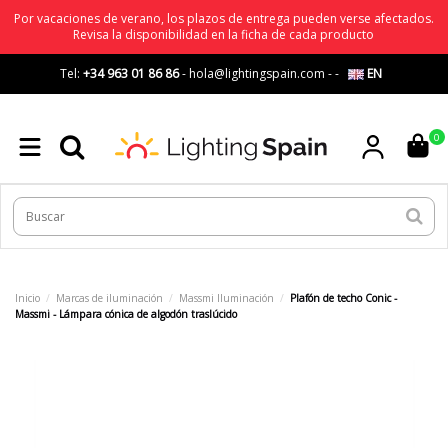
Por vacaciones de verano, los plazos de entrega pueden verse afectados.
Revisa la disponibilidad en la ficha de cada producto
Tel:
+34 963 01 86 86
-
hola@lightingspain.com
-
-
EN
0
Inicio
Marcas de iluminación
Massmi Iluminación
Plafón de techo Conic -
Massmi - Lámpara cónica de algodón traslúcido