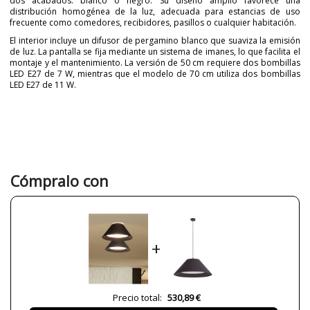
dos acabados: blanco o negro. Su diseño amplio favorece una
distribución homogénea de la luz, adecuada para estancias de uso
frecuente como comedores, recibidores, pasillos o cualquier habitación.
El interior incluye un difusor de pergamino blanco que suaviza la emisión
de luz. La pantalla se fija mediante un sistema de imanes, lo que facilita el
montaje y el mantenimiento. La versión de 50 cm requiere dos bombillas
LED E27 de 7 W, mientras que el modelo de 70 cm utiliza dos bombillas
LED E27 de 11 W.
Marca
MASSMI
Garantía
3 años
Material
Pergamino
Tela
Color
Blanco
Cómpralo con
Negro
Alto (cm)
22 cm
29 cm
Diámetro (cm)
50 cm
+
70 cm
Plazo de Envío
a partir de septiembre
Alimentación
220-240V
Precio total:
530,89 €
Casquillo
E27