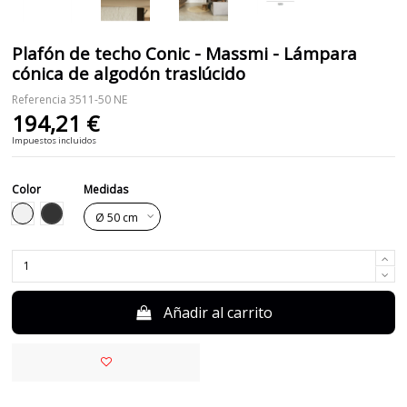
Plafón de techo Conic - Massmi - Lámpara
cónica de algodón traslúcido
Referencia
3511-50 NE
194,21 €
Impuestos incluidos
Color
Medidas
Negro
Blanco
Añadir al carrito