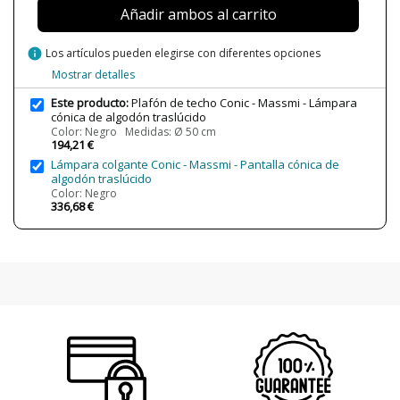
Añadir ambos al carrito
Potencia en Vatios
11W
Bombilla Incluida?
No
info
Los artículos pueden elegirse con diferentes opciones
Mostrar detalles
Protección IP
IP20 (solo uso interior)
Clase
Clase I
Este producto:
Plafón de techo Conic - Massmi - Lámpara
cónica de algodón traslúcido
Certificados
CE
Color: Negro Medidas: Ø 50 cm
194,21 €
Uso
Decorativo
Lámpara colgante Conic - Massmi - Pantalla cónica de
Interior
algodón traslúcido
Color: Negro
Tipo de Lámpara
Lámparas de Techo
336,68 €