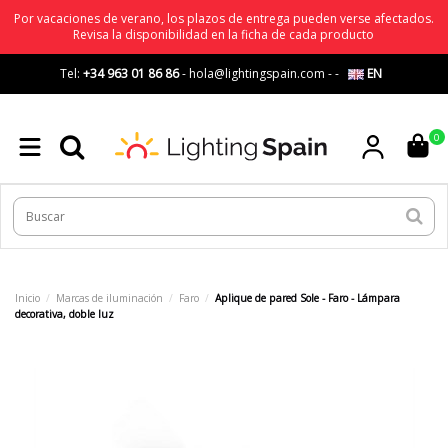
Por vacaciones de verano, los plazos de entrega pueden verse afectados.
Revisa la disponibilidad en la ficha de cada producto
Tel:
+34 963 01 86 86
-
hola@lightingspain.com
-
-
EN
0
Inicio
Marcas de iluminación
Faro
Aplique de pared Sole - Faro - Lámpara
decorativa, doble luz