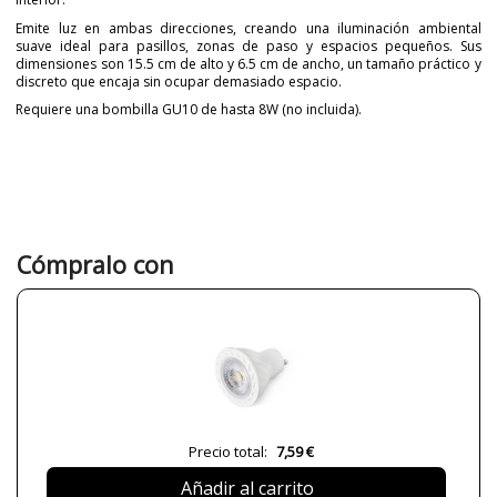
Emite luz en ambas direcciones, creando una iluminación ambiental
suave ideal para pasillos, zonas de paso y espacios pequeños. Sus
dimensiones son 15.5 cm de alto y 6.5 cm de ancho, un tamaño práctico y
discreto que encaja sin ocupar demasiado espacio.
Requiere una bombilla GU10 de hasta 8W (no incluida).
Marca
FARO
Garantía
3 años
Material
Metal
Color
Blanco
Gris
Cómpralo con
Naranja
Negro
Ancho (cm)
6.5 cm
Alto (cm)
15.5 cm
Largo (cm)
8 cm
Peso Neto (KG)
0.2300 kg
0.2600 kg
Precio total:
7,59 €
Plazo de Envío
Menos de 1 semana
Añadir al carrito