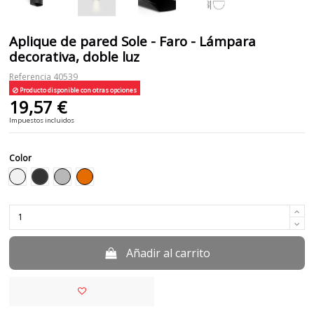
Aplique de pared Sole - Faro - Lámpara
decorativa, doble luz
Referencia
40539
Producto disponible con otras opciones
19,57 €
Impuestos incluidos
Color
Negro
Blanco
Gris
Naranja
Añadir al carrito