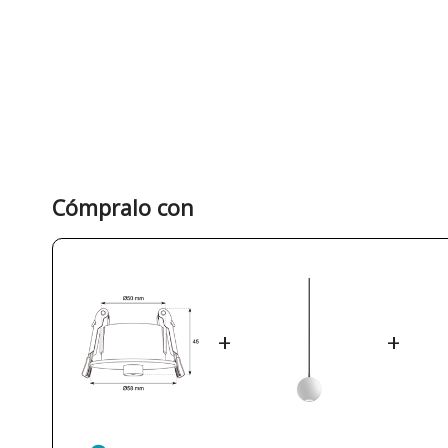
Cómpralo con
+
+