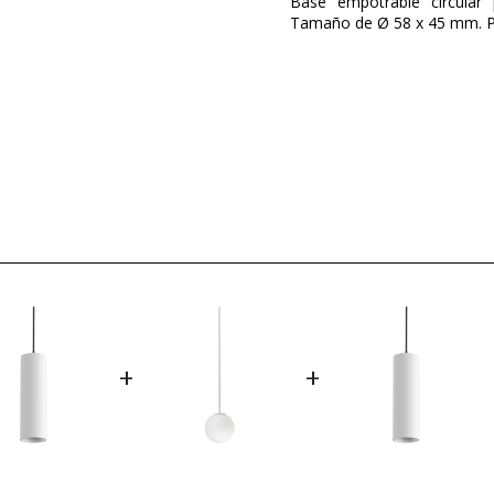
Base empotrable circular
Tamaño de Ø 58 x 45 mm. Par
Marca
Garantía
Color
Alto (cm)
Diámetro (cm)
Plazo de Envío
¿Es LED?
Certificados
+
+