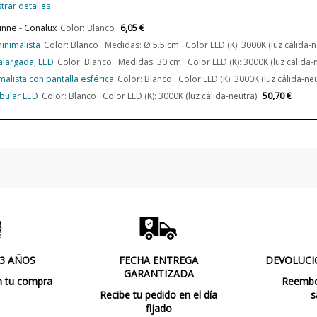
trar detalles
6,05 €
nne - Conalux
Color: Blanco
inimalista
Color: Blanco Medidas: Ø 5.5 cm Color LED (K): 3000K (luz cálida-n
alargada, LED
Color: Blanco Medidas: 30 cm Color LED (K): 3000K (luz cálida-n
lista con pantalla esférica
Color: Blanco Color LED (K): 3000K (luz cálida-neu
50,70 €
bular LED
Color: Blanco Color LED (K): 3000K (luz cálida-neutra)
 3 AÑOS
FECHA ENTREGA
DEVOLUCI
GARANTIZADA
n tu compra
Reembol
Recibe tu pedido en el día
s
fijado