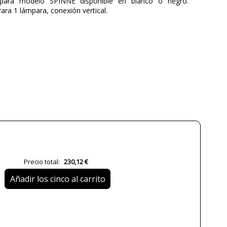
 para modelo SPINNE disponible en blanco o negro.
a 1 lámpara, conexión vertical.
CONALUX
3 años
Blanco
Negro
4.5 cm
5.8 cm
Menos de 1 semana
No
CE
Precio total:
230,12 €
RoHS
Añadir los cinco al carrito