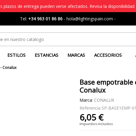
s plazos de entrega pueden verse afectados. Revisa la disponibilidad 
Tel:
+34 963 01 86 86
-
hola@lightingspain.com
-
ESTILOS
ESTANCIAS
MARCAS
ACCESORIOS
- Conalux
Base empotrable c
Conalux
Marca:
CONALUX
Referencia
SP-BASE1EMP-0
6,05 €
Impuestos incluidos