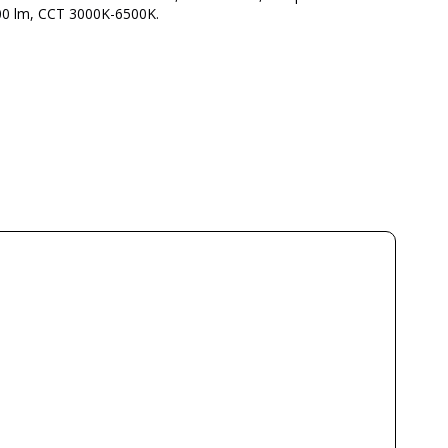
900 lm, CCT 3000K-6500K.
SCHULLER
3 años
Metal
Blanco
Negro
49 cm
158 cm
23 cm
3.23 kg
1 semana
220/240V
LED
900 lm