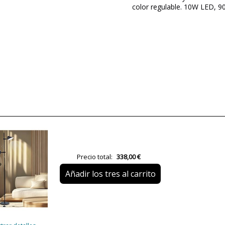
color regulable. 10W LED, 
Marca
Garantía
Material
Color
Ancho (cm)
Alto (cm)
Largo (cm)
Peso Neto (KG)
Precio total:
338,00 €
Plazo de Envío
Añadir los tres al carrito
Alimentación
Casquillo
Lumens (LED)