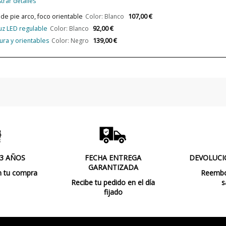
trar detalles
Potencia en Vatios
107,00 €
de pie arco, foco orientable
Color: Blanco
92,00 €
luz LED regulable
Color: Blanco
Temperatura de Color
139,00 €
tura y orientables
Color: Negro
Bombilla Incluida?
Protección IP
Clase
Certificados
Uso
Etiqueta Energética
 3 AÑOS
FECHA ENTREGA
DEVOLUCI
GARANTIZADA
n tu compra
Reembol
Recibe tu pedido en el día
s
fijado