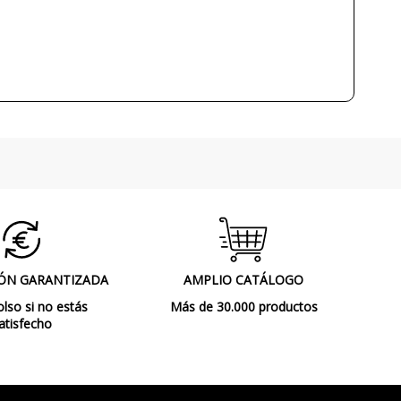
10W
3000K (luz cálida-neutra)-6500K (luz
blanca)
Sí
IP20 (solo uso interior)
Clase III
CE
Decorativa
Interior
F
ÓN GARANTIZADA
AMPLIO CATÁLOGO
so si no estás
Más de 30.000 productos
atisfecho