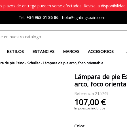
s plazos de entrega pueden verse afectados. Revisa la disponibilidad 
Tel:
+34 963 01 86 86
-
hola@lightingspain.com
-
ESTILOS
ESTANCIAS
MARCAS
ACCESORIOS
a de pie Esino - Schuller - Lámpara de pie arco, foco orientable
Lámpara de pie Es
arco, foco orienta
Referencia
215749
107,00 €
Impuestos incluidos
Color