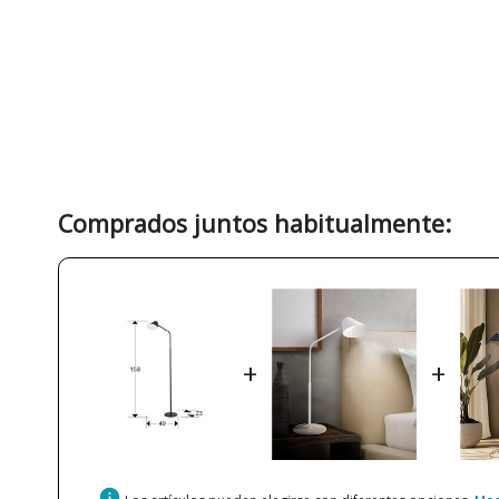
Comprados juntos habitualmente:
+
+
info