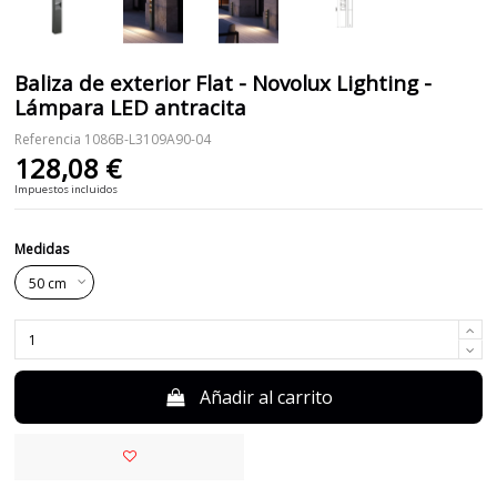
Baliza de exterior Flat - Novolux Lighting -
Lámpara LED antracita
Referencia
1086B-L3109A90-04
128,08 €
Impuestos incluidos
Medidas
Añadir al carrito