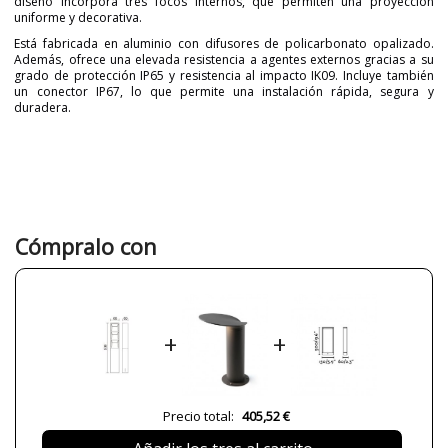
diseño incorpora tres focos internos, que permiten una proyección
uniforme y decorativa.
Está fabricada en aluminio con difusores de policarbonato opalizado.
Además, ofrece una elevada resistencia a agentes externos gracias a su
grado de protección IP65 y resistencia al impacto IK09. Incluye también
un conector IP67, lo que permite una instalación rápida, segura y
duradera.
Marca
NOVOLUX LIGHTING
Garantía
3 años
Material
Metal
Color
Antracita
Cómpralo con
Ancho (cm)
6 cm
Alto (cm)
50 cm
Largo (cm)
8.6 cm
+
+
Plazo de Envío
1 semana
Alimentación
110-240V
Casquillo
LED SMD
Precio total:
405,52 €
Lumens (LED)
1550 lm