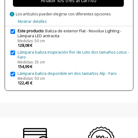
Añadir los tres al carrito
Potencia en Vatios
10W
Temperatura de Color
3000K (luz cálida-neutra)
info
Los artículos pueden elegirse con diferentes opciones
Vida Útil Aproximada LED
30000 h
Mostrar detalles
CRI (LED)
>80
Este producto:
Baliza de exterior Flat - Novolux Lighting -
Lámpara LED antracita
Bombilla Incluida?
Sí
Medidas: 50 cm
128,08 €
Protección IP
IP65 (protección exterior y algunas
zonas sumergibles)
Lámpara baliza inspiración flor de Loto dos tamaños Lotus -
Faro
Clase
Clase I
Medidas: 35 cm
154,99 €
Ángulo de luz
90º
Lámpara baliza disponible en dos tamaños Alp - Faro
Certificados
CE
Medidas: 50 cm
122,45 €
Uso
Exterior
Tipo de Lámpara
Lámparas de Pie