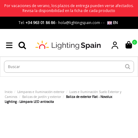
Por vacaciones de verano, los plazos de entrega pueden verse afectados.
Revisa la disponibilidad en la ficha de cada producto
Tel:
+34 963 01 86 86
-
hola@lightingspain.com
-
-
EN
0
Inicio
Lámparas e Iluminación exterior
Luces e Iluminación Suelo Exterior y
Caminos
Balizas de jardín y exterior
Baliza de exterior Flat - Novolux
Lighting - Lámpara LED antracita