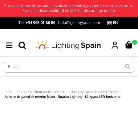
Por vacaciones de verano, los plazos de entrega pueden verse afectados.
Revisa la disponibilidad en la ficha de cada producto
Tel:
+34 963 01 86 86
-
hola@lightingspain.com
-
-
EN
0
Inicio
Lámparas e Iluminación exterior
Luces y apliques de pared exterior
Aplique de pared de exterior Mura - Novolux Lighting - Lámpara LED horizontal