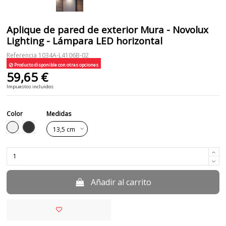
Aplique de pared de exterior Mura - Novolux
Lighting - Lámpara LED horizontal
Referencia
1034A-L4106B-02
Producto disponible con otras opciones
59,65 €
Impuestos incluidos
Color
Medidas
Negro
Blanco
Añadir al carrito