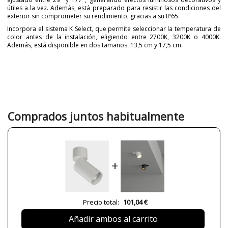
útiles a la vez. Además, está preparado para resistir las condiciones del
exterior sin comprometer su rendimiento, gracias a su IP65.
Incorpora el sistema K Select, que permite seleccionar la temperatura de
color antes de la instalación, eligiendo entre 2700K, 3200K o 4000K.
Además, está disponible en dos tamaños: 13,5 cm y 17,5 cm.
Marca
NOVOLUX LIGHTING
Garantía
3 años
Material
Metal
Color
Blanco
Negro
Comprados juntos habitualmente
Ancho (cm)
3.2 cm
Alto (cm)
9 cm
Largo (cm)
13.5 cm
+
Plazo de Envío
1 semana
Alimentación
220-240V
Casquillo
LED SMD
Precio total:
101,04 €
Lumens (LED)
2x370 lm/2x410 lm/2x430 lm (13.5
Añadir ambos al carrito
cm)